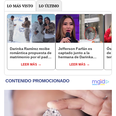
LO MÁS VISTO
LO ÚLTIMO
Darinka Ramírez recibe
Jefferson Farfán es
Óscar
romántica propuesta de
captado junto a la
de La
matrimonio por el padre
hermana de Darinka
tenta
de su hija: "Entre
Ramírez mientras Xiomy
Naldy
LEER MÁS
LEER MÁS
nervios, lágrimas y
Kanashiro trabajaba: “Él
denu
muchísima felicidad"
tiene sus…”
tocam
haber