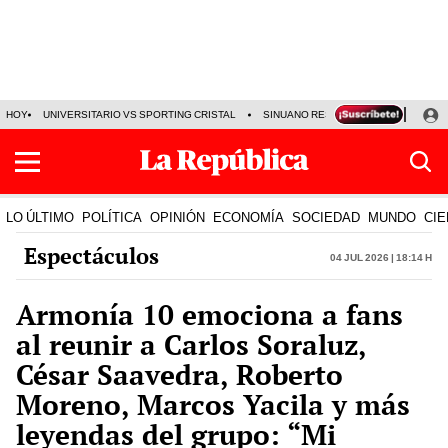
HOY
UNIVERSITARIO VS SPORTING CRISTAL
SINUANO RESULTADOS HOY
CA
LO ÚLTIMO
POLÍTICA
OPINIÓN
ECONOMÍA
SOCIEDAD
MUNDO
CIE
Espectáculos
04 Jul 2026 | 18:14 h
Armonía 10 emociona a fans
al reunir a Carlos Soraluz,
César Saavedra, Roberto
Moreno, Marcos Yacila y más
leyendas del grupo: “Mi