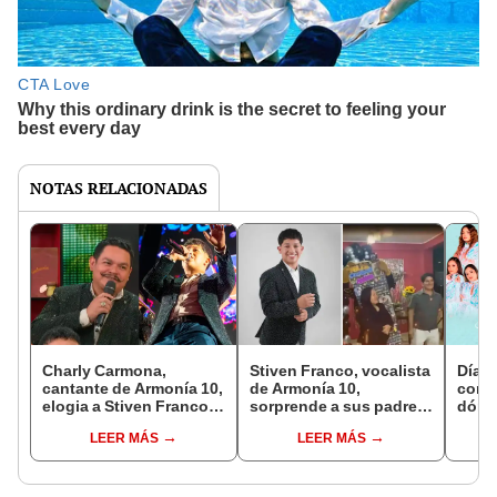
NOTAS RELACIONADAS
Charly Carmona,
Stiven Franco, vocalista
Día d
cantante de Armonía 10,
de Armonía 10,
conci
elogia a Stiven Franco
sorprende a sus padres
dónde
por su energía sobre los
y les regala una lujosa
mayo
LEER MÁS
LEER MÁS
escenarios: “Nos está
casa: “Los quiero
haciendo bajar de peso”
mucho”