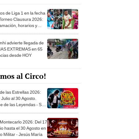
os de Liga 1 en la fecha
 Torneo Clausura 2026:
amación, horarios y
 ver
hi advierte llegada de
IAS EXTREMAS en 65
ncias desde HOY
mos al Circo!
de las Estrellas 2026:
 Julio al 30 Agosto.
e de las Leyendas - San
l
 Montecarlo 2026: Del 17
io hasta el 30 Agosto en
o Militar - Jesús María