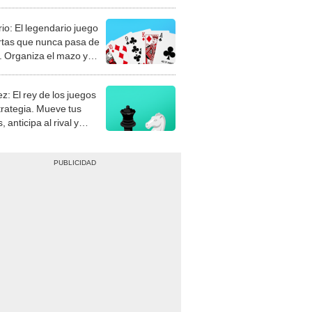
rio: El legendario juego
rtas que nunca pasa de
 Organiza el mazo y
stra tu habilidad.
z: El rey de los juegos
trategia. Mueve tus
, anticipa al rival y
gue el jaque mate.