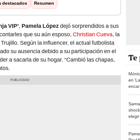
s destacados
Resumen
nja VIP’
,
Pamela López
dejó sorprendidos a sus
 contarles que su aún esposo,
Christian Cueva
, la
Trujillo. Según la influencer, el actual futbolista
ado su ausencia debido a su participación en el
Te 
eder a sacarla de su hogar. “Cambió las chapas,
ntos.
Mónic
en ‘La
encara
fuert
hacie
Samah
shock
elegi
duerm
VIP P
Pamel
Paul 