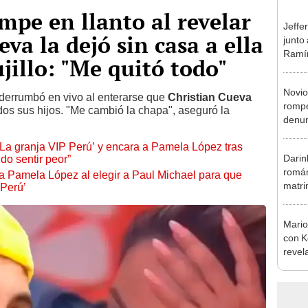
pe en llanto al revelar
Jeffe
va la dejó sin casa a ella
junto
Ramír
ujillo: "Me quitó todo"
Kanas
sus…
Novio
derrumbó en vivo al enterarse que
Christian Cueva
rompe
odos sus hijos. "Me cambió la chapa", aseguró la
denun
La Be
a granja VIP Perú’ y encara a Pamela López tras
apoy
Darin
do sentir peor”
román
 Pamela López al elegir a Paul Michael para que
matri
 Perú’
hija: 
y muc
Mario
con K
revel
su se
seas f