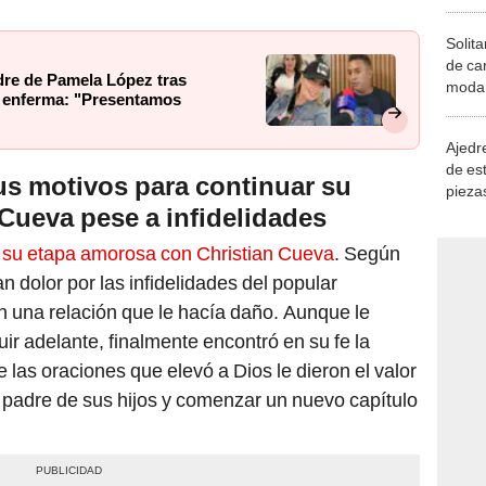
Solita
de ca
dre de Pamela López tras
moda.
ba enferma: "Presentamos
demue
Ajedre
de es
us motivos para continuar su
piezas
 Cueva pese a infidelidades
consi
 su etapa amorosa con Christian Cueva
.
Según
n dolor por las infidelidades del popular
en una relación que le hacía daño. Aunque le
ir adelante, finalmente encontró en su fe la
 las oraciones que elevó a Dios le dieron el valor
l padre de sus hijos y comenzar un nuevo capítulo