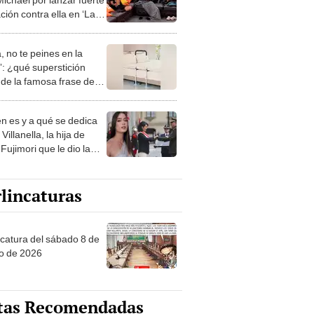
ción contra ella en ‘La
 VIP Perú’: “Hipócrita y
roso”
, no te peines en la
: ¿qué superstición
de la famosa frase de
nanitos Verdes?
n es y a qué se dedica
Villanella, la hija de
Fujimori que le dio la
 a nivel nacional?
lincaturas
ncatura del sábado 8 de
o de 2026
tas Recomendadas