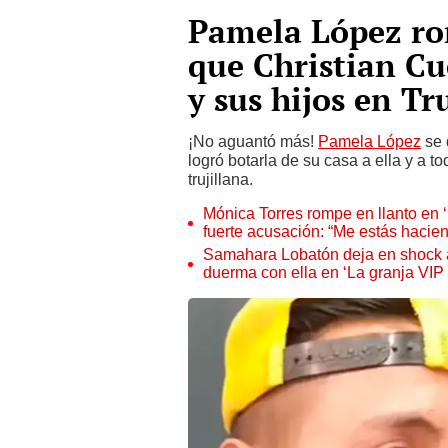
Pamela López rom
que Christian Cue
y sus hijos en Tr
¡No aguantó más!
Pamela López
se 
logró botarla de su casa a ella y a t
trujillana.
Mónica Torres rompe en llanto en ‘L
fuerte acusación: “Me estás hacien
Samahara Lobatón deja en shock a
duerma con ella en ‘La granja VIP