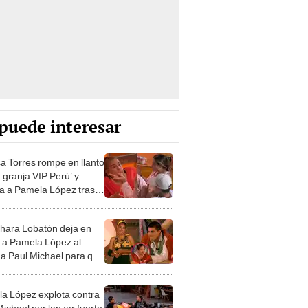
puede interesar
a Torres rompe en llanto
 granja VIP Perú’ y
 a Pamela López tras
e acusación: “Me estás
ndo sentir peor”
ara Lobatón deja en
 a Pamela López al
r a Paul Michael para que
a con ella en ‘La granja
erú’
a López explota contra
Michael por lanzar fuerte