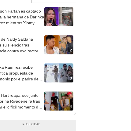
rson Farfán es captado
 a la hermana de Darinka
1
ez mientras Xiomy
hiro trabajaba: “Él tiene
”
 de Naldy Saldaña
 su silencio tras
2
cia contra exdirector de
lla Luz: "Tiene todo mi
o"
ka Ramírez recibe
tica propuesta de
3
monio por el padre de su
"Entre nervios, lágrimas
hísima felicidad"
 Hart reaparece junto
orina Rivadeneira tras
4
ar el difícil momento de
paración: "Que siempre
eliz"