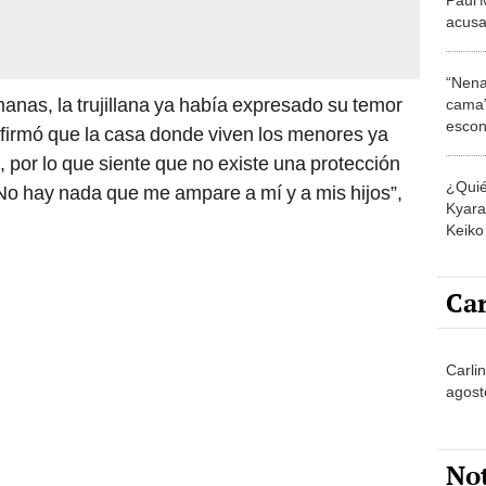
acusa
granja
menti
“Nena
nas, la trujillana ya había expresado su temor
cama”
escon
firmó que la casa donde viven los menores ya
los E
s, por lo que siente que no existe una protección
¿Quié
. “No hay nada que me ampare a mí y a mis hijos”,
Kyara 
Keiko 
contra
Car
Carli
agost
No