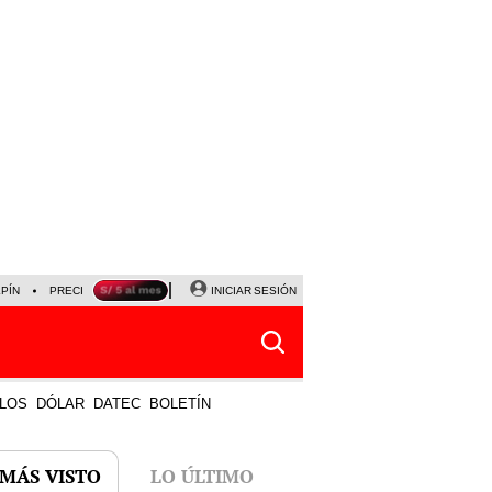
LPÍN
PRECIO DEL DÓLAR
CORTE DE LUZ
INICIAR SESIÓN
VIERNES 7 DE AGOSTO
ALBER
LOS
DÓLAR
DATEC
BOLETÍN
 MÁS VISTO
LO ÚLTIMO