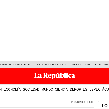
NUANO RESULTADOS HOY
CASO MOCHASUELDOS
MIGUEL TORRES
LEY PU
N
ECONOMÍA
SOCIEDAD
MUNDO
CIENCIA
DEPORTES
ESPECTÁCU
01 Jun 2026 | 9:50 h
LO