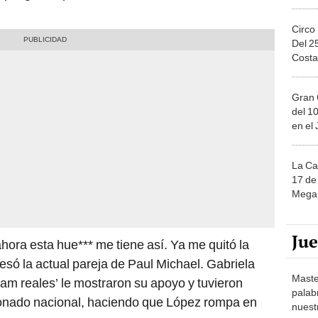
Circo
Del 2
Costa
Gran 
del 10
en el
La Ca
17 de 
Mega 
Ju
hora esta hue*** me tiene así. Ya me quitó la
esó la actual pareja de Paul Michael. Gabriela
Maste
eam reales’ le mostraron su apoyo y tuvieron
palab
ionado nacional, haciendo que López rompa en
nuest