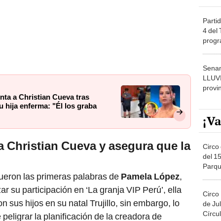
Partid
4 del
progr
dónde
Senam
LLUV
provi
nta a Christian Cueva tras
u hija enferma: "Él los graba
¡Va
 Christian Cueva y asegura que la
Circo 
del 15
Parqu
 fueron las primeras palabras de
Pamela López
,
Migue
zar su participación en ‘La granja VIP Perú’, ella
Circo
 sus hijos en su natal Trujillo, sin embargo, lo
de Jul
Círcul
peligrar la planificación de la creadora de