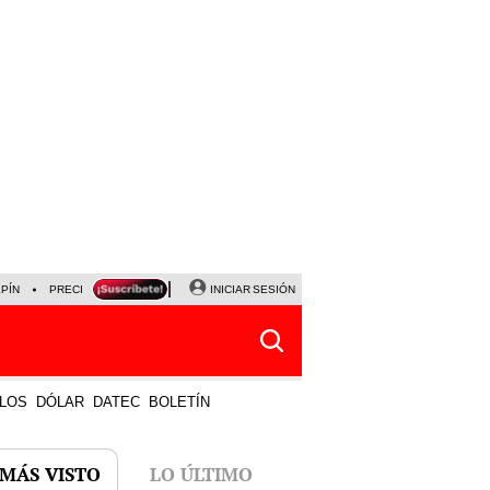
LPÍN
PRECIO DEL DÓLAR
CORTE DE LUZ
INICIAR SESIÓN
VIERNES 7 DE AGOSTO
ALBER
LOS
DÓLAR
DATEC
BOLETÍN
 MÁS VISTO
LO ÚLTIMO