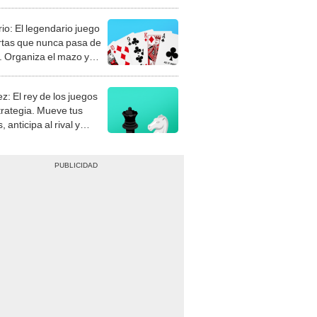
rio: El legendario juego
rtas que nunca pasa de
 Organiza el mazo y
stra tu habilidad.
z: El rey de los juegos
trategia. Mueve tus
, anticipa al rival y
gue el jaque mate.