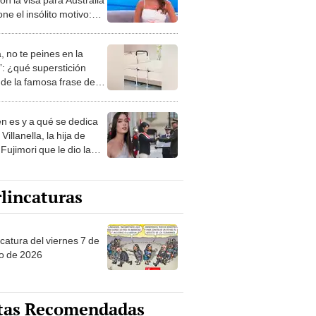
ne el insólito motivo:
 que era fácil"
, no te peines en la
: ¿qué superstición
de la famosa frase de
nanitos Verdes?
n es y a qué se dedica
Villanella, la hija de
Fujimori que le dio la
 a nivel nacional?
lincaturas
catura del viernes 7 de
o de 2026
tas Recomendadas