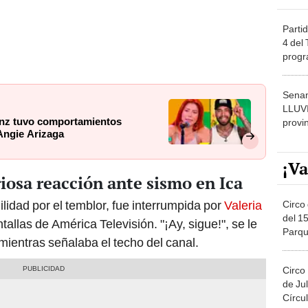
Partid
4 del
progr
dónde
Senam
LLUV
enz tuvo comportamientos
provi
Angie Arizaga
¡Va
riosa reacción ante sismo en Ica
ilidad por el temblor, fue interrumpida por
Valeria
Circo 
del 15
tallas de América Televisión. "¡Ay, sigue!", se le
Parqu
mientras señalaba el techo del canal.
Migue
Circo
de Jul
Círcul