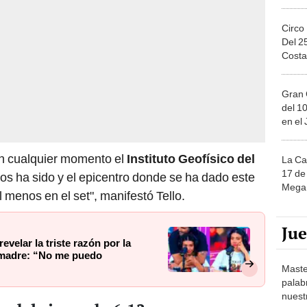
Circo
Del 2
Costa
Gran 
del 10
en el
en cualquier momento el
Instituto Geofísico del
La Ca
17 de 
s ha sido y el epicentro donde se ha dado este
Mega 
 menos en el set", manifestó Tello.
Ju
evelar la triste razón por la
 madre: “No me puedo
Maste
palab
nuest