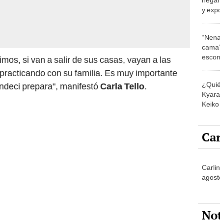
y expo
"Pensé
“Nena
cama”
escon
mos, si van a salir de sus casas, vayan a las
los E
practicando con su familia. Es muy importante
¿Quié
Indeci prepara", manifestó
Carla Tello
.
Kyara 
Keiko 
contra
Car
Carlin
agost
No