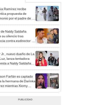
ka Ramírez recibe
tica propuesta de
1
monio por el padre de su
"Entre nervios, lágrimas
hísima felicidad"
 de Naldy Saldaña
 su silencio tras
2
cia contra exdirector de
lla Luz: "Tiene todo mi
o"
 Jr., nuevo dueño de La
 Luz, lanza tentadora
3
esta a Naldy Saldaña
denuncia por
ientos: “Va a haber otro
rson Farfán es captado
e ley”
 a la hermana de Darinka
4
ez mientras Xiomy
hiro trabajaba: “Él tiene
”