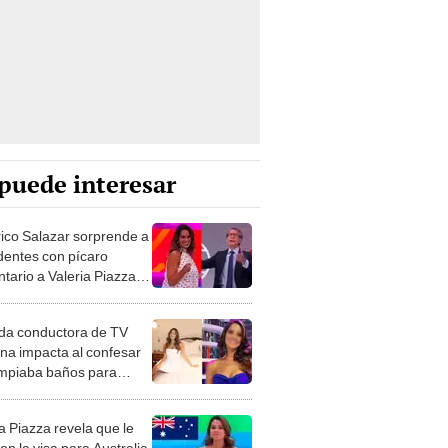
puede interesar
ico Salazar sorprende a
identes con pícaro
tario a Valeria Piazza:
cá a hacer la vueltita"
da conductora de TV
na impacta al confesar
impiaba baños para
ivir: “Me fue mal”
a Piazza revela que le
n la visa para Australia