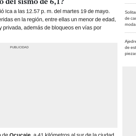
o del sismo de 6,1?
 Ica a las 12.57 p. m. del martes 19 de mayo.
Solita
de ca
ridas en la región, entre ellas un menor de edad,
moda.
 y privada, además de bloqueos en vías por
demue
Ajedre
de es
piezas
consi
to de
Ocucaje
, a 41 kilómetros al sur de la ciudad