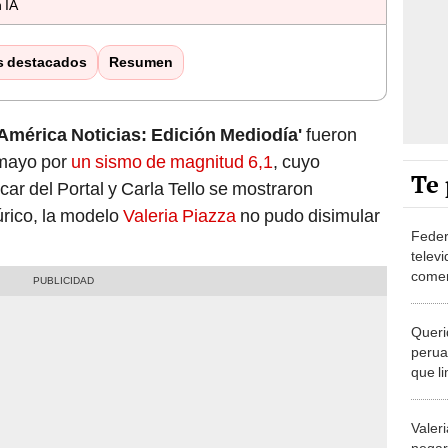
 IA
s destacados
Resumen
'América Noticias: Edición Mediodía'
fueron
 mayo por
un sismo de magnitud 6,1
, cuyo
Te 
car del Portal y Carla Tello se mostraron
úrico, la modelo
Valeria Piazza
no pudo disimular
Feder
telev
comen
"Ven a
Queri
perua
que l
sobrev
Valeri
negaro