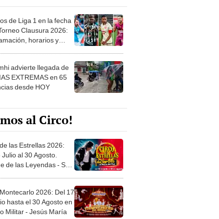
os de Liga 1 en la fecha
 Torneo Clausura 2026:
amación, horarios y
 ver
hi advierte llegada de
IAS EXTREMAS en 65
ncias desde HOY
mos al Circo!
de las Estrellas 2026:
 Julio al 30 Agosto.
e de las Leyendas - San
l
 Montecarlo 2026: Del 17
io hasta el 30 Agosto en
o Militar - Jesús María