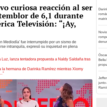
vo curiosa reacción al ser
Darin
temblor de 6,1 durante
román
matri
ica Televisión: “¡Ay,
hija: 
y muc
Novio
rompe
denun
ión Mediodía' fue interrumpido por un sismo de
tirse intranquila, expresó su inquietud en plena
La Be
apoy
Óscar
a Luz, lanza tentadora propuesta a Naldy Saldaña tras
Bella
propu
 a la hermana de Darinka Ramírez mientras Xiomy
tras 
s…”
tocam
Jeffe
tipo d
junto
Ramír
Kanas
sus…