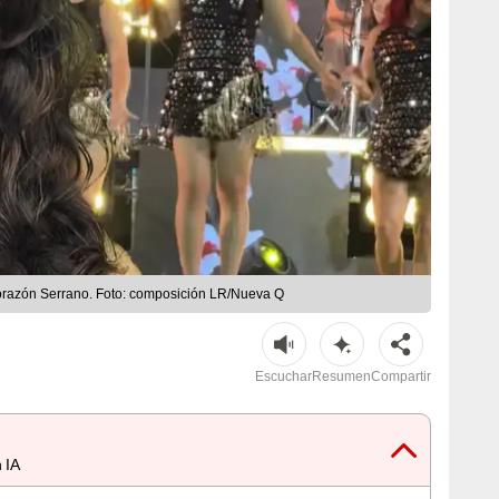
orazón Serrano. Foto: composición LR/Nueva Q
Escuchar
Resumen
Compartir
 IA