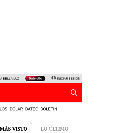
LA BELLA LUZ
MAGALY MEDINA
INICIAR SESIÓN
SINUANO RESULTADOS HOY
JANET TELLO
LOS
DÓLAR
DATEC
BOLETÍN
 MÁS VISTO
LO ÚLTIMO