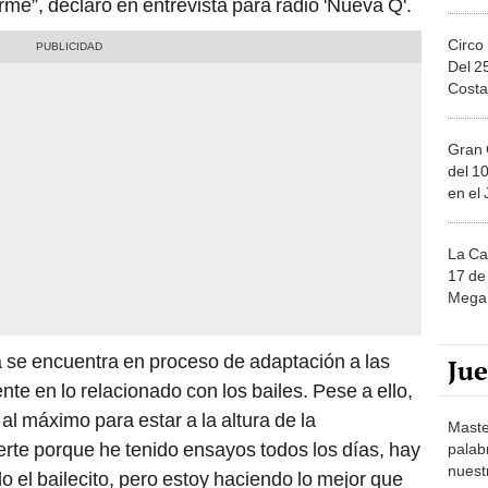
é”, declaró en entrevista para radio 'Nueva Q'.
Circo
Del 2
Costa
Gran 
del 10
en el
La Ca
17 de 
Mega 
 se encuentra en proceso de adaptación a las
Ju
te en lo relacionado con los bailes. Pese a ello,
l máximo para estar a la altura de la
Maste
erte porque he tenido ensayos todos los días, hay
palab
nuest
el bailecito, pero estoy haciendo lo mejor que