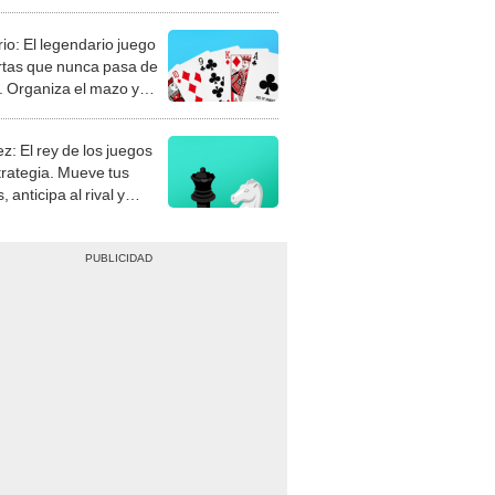
rio: El legendario juego
rtas que nunca pasa de
 Organiza el mazo y
stra tu habilidad.
z: El rey de los juegos
trategia. Mueve tus
, anticipa al rival y
gue el jaque mate.