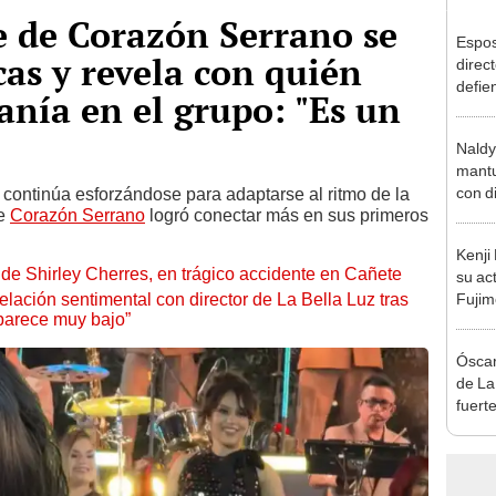
e de Corazón Serrano se
Espos
cas y revela con quién
direct
defie
anía en el grupo: "Es un
confe
con N
Naldy
dos a
mantu
con d
continúa esforzándose para adaptarse al ritmo de la
de
Corazón Serrano
logró conectar más en sus primeros
tras 
tocam
Kenji
bajo”
de Shirley Cherres, en trágico accidente en Cañete
su ac
lación sentimental con director de La Bella Luz tras
Fujim
parece muy bajo”
los ev
Érika,
Óscar
de La
fuerte
caso 
“Apañ