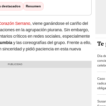
s destacados
Resumen
 Corazón Serrano
, viene ganándose el cariño del
taciones en la agrupación piurana. Sin embargo,
arios críticos en redes sociales, especialmente
Te 
umbia
y las coreografías del grupo. Frente a ello,
n sinceridad y pidió paciencia en esta nueva
Día d
conci
celeb
Caso 
radica
oblig
y sus
Leod
Susan
Serra