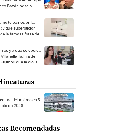
aco Bazán pese a
 del exfutbolista:
cada en mi trabajo"
, no te peines en la
: ¿qué superstición
de la famosa frase de
nanitos Verdes?
n es y a qué se dedica
Villanella, la hija de
Fujimori que le dio la
 a nivel nacional?
lincaturas
ncatura del miércoles 5
osto de 2026
tas Recomendadas