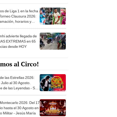
os de Liga 1 en la fecha
 Torneo Clausura 2026:
amación, horarios y
 ver
hi advierte llegada de
IAS EXTREMAS en 65
ncias desde HOY
mos al Circo!
de las Estrellas 2026:
 Julio al 30 Agosto.
e de las Leyendas - San
l
 Montecarlo 2026: Del 17
io hasta el 30 Agosto en
o Militar - Jesús María