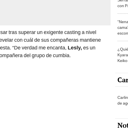
con P
deseos
"Enfo
“Nena
cama”
esar tras superar un exigente casting a nivel
escon
los E
 revelar con cuál de sus compañeras mantiene
uesta. “De verdad me encanta,
Lesly,
es un
¿Quié
 compañera del grupo de cumbia.
Kyara 
Keiko 
contra
Car
Carli
de ag
No