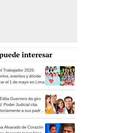
puede interesar
el Trabajador 2026:
ertos, eventos y dónde
rar el 1 de mayo en Lima
Edita Guerrero da giro
l: Poder Judicial cita
atoriamente a sus padres
 hermanos Yrma y
an
a Alvarado de Corazón
no descarta tener hijos