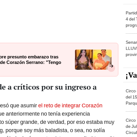
Partid
4 del
progr
dónde
Senam
LLUV
provi
obre presunto embarazo tras
 de Corazón Serrano: "Tengo
¡Va
 a críticos por su ingreso a
Circo 
del 15
Parqu
nfesó que asumir
el reto de integrar Corazón
Migue
que anteriormente no tenía experiencia
Circo
eto súper grande, de verdad, por eso estaba muy
de Jul
g, porque soy más baladista, o sea, no solía
Círcul