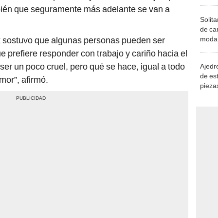
ién que seguramente más adelante se van a
Solita
de ca
moda.
rik sostuvo que algunas personas pueden ser
demue
 prefiere responder con trabajo y cariño hacia el
ser un poco cruel, pero qué se hace, igual a todo
Ajedre
de es
mor”, afirmó.
piezas
consi