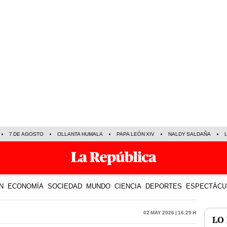
7 DE AGOSTO
OLLANTA HUMALA
PAPA LEÓN XIV
NALDY SALDAÑA
N
ECONOMÍA
SOCIEDAD
MUNDO
CIENCIA
DEPORTES
ESPECTÁCU
02 May 2026 | 16:29 h
LO