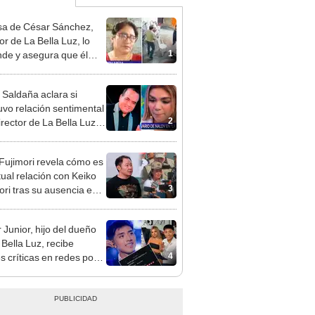
a de César Sánchez,
or de La Bella Luz, lo
1
nde y asegura que él
só relación clandestina
aldy Saldaña: "Hace
 Saldaña aclara si
ños"
vo relación sentimental
2
irector de La Bella Luz
denunciarlo por
ientos: “Me parece muy
 Fujimori revela cómo es
tual relación con Keiko
3
ori tras su ausencia en
entos: "Mi familia es
 mi suegra..."
 Junior, hijo del dueño
 Bella Luz, recibe
4
s críticas en redes por
de Naldy Saldaña:
ador”