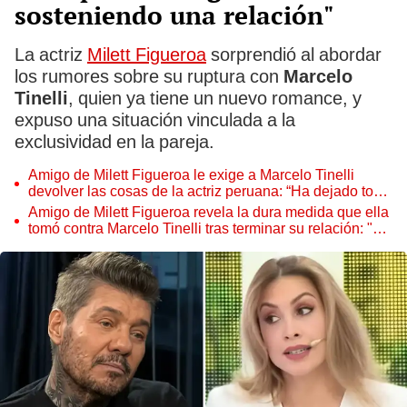
sosteniendo una relación"
La actriz
Milett Figueroa
sorprendió al abordar
los rumores sobre su ruptura con
Marcelo
Tinelli
, quien ya tiene un nuevo romance, y
expuso una situación vinculada a la
exclusividad en la pareja.
Amigo de Milett Figueroa le exige a Marcelo Tinelli
devolver las cosas de la actriz peruana: “Ha dejado todo
en tu casa”
Amigo de Milett Figueroa revela la dura medida que ella
tomó contra Marcelo Tinelli tras terminar su relación: "Si
contara todo lo que le has hecho"