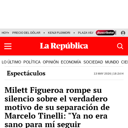
HOY
PRECIO DEL DÓLAR
KENJI FUJIMORI
PLAZA VEA
FERIADOS
KE
LO ÚLTIMO
POLÍTICA
OPINIÓN
ECONOMÍA
SOCIEDAD
MUNDO
CIE
Espectáculos
13 May 2026 | 18:24 h
Milett Figueroa rompe su
silencio sobre el verdadero
motivo de su separación de
Marcelo Tinelli: "Ya no era
sano para mí seguir