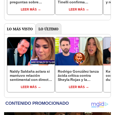
preguntas sobre
Tinelli confirma
y rev
Marcelo Tinelli tras fin
romance con Rossana
cuan
LEER MÁS
LEER MÁS
de su relación: "Sin
Almeyda: “Es una mujer
Milet
filtros"
divina que me hace
jurab
mucho bien”
LO MÁS VISTO
LO ÚLTIMO
Naldy Saldaña aclara si
Rodrigo González lanza
Kenji
mantuvo relación
ácida crítica contra
conmu
sentimental con director
Sheyla Rojas y la
dura 
de La Bella Luz tras
cuestiona por su
tiene
LEER MÁS
LEER MÁS
denunciarlo por
relación con su hijo: "Te
espos
tocamientos: “Me
has dedicado a buscar
proce
parece muy bajo”
marido millonario"