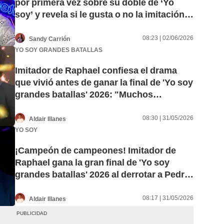
por primera vez sobre su doble de ‘Yo
soy’ y revela si le gusta o no la imitación:
“Ha sido muy grato”
08:23 | 02/06/2026
Sandy Carrión
YO SOY GRANDES BATALLAS
Imitador de Raphael confiesa el drama
que vivió antes de ganar la final de 'Yo soy
grandes batallas' 2026: "Muchos
sacrificios"
08:30 | 31/05/2026
Aldair Illanes
YO SOY
¡Campeón de campeones! Imitador de
Raphael gana la gran final de 'Yo soy
grandes batallas' 2026 al derrotar a Pedro
Infante
08:17 | 31/05/2026
Aldair Illanes