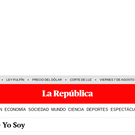
LEY PULPÍN
PRECIO DEL DÓLAR
CORTE DE LUZ
VIERNES 7 DE AGOSTO
N
ECONOMÍA
SOCIEDAD
MUNDO
CIENCIA
DEPORTES
ESPECTÁCU
e Yo Soy