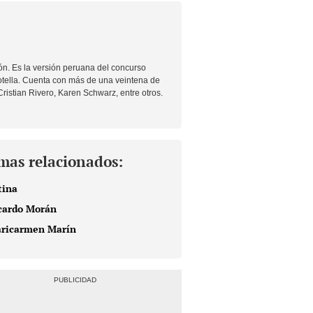
ón.
Es la versión peruana del concurso
tella. Cuenta con más de una veintena de
istian Rivero, Karen Schwarz, entre otros.
mas relacionados:
tina
cardo Morán
ricarmen Marín