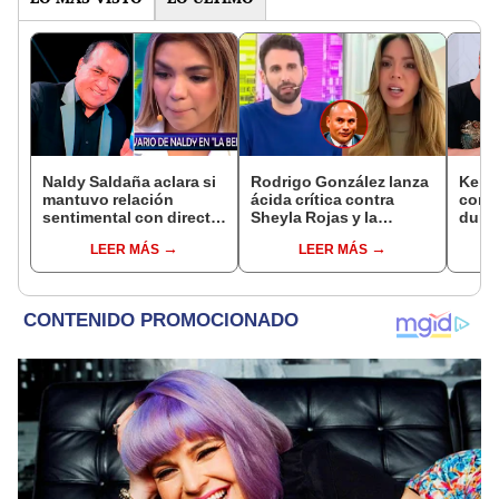
Naldy Saldaña aclara si
Rodrigo González lanza
Kenji
mantuvo relación
ácida crítica contra
conmu
sentimental con director
Sheyla Rojas y la
dura 
de La Bella Luz tras
cuestiona por su
tiene
LEER MÁS
LEER MÁS
denunciarlo por
relación con su hijo: "Te
espos
tocamientos: “Me
has dedicado a buscar
proce
parece muy bajo”
marido millonario"