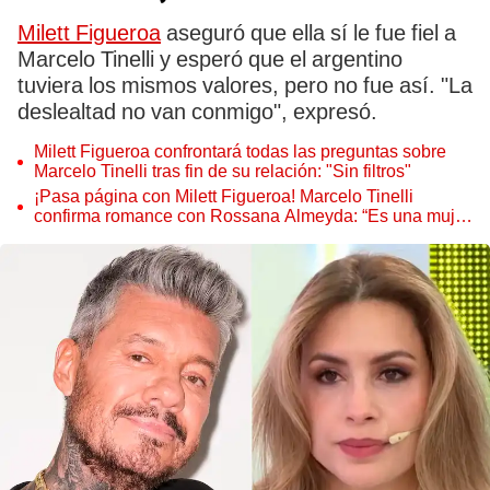
Milett Figueroa
aseguró que ella sí le fue fiel a
Marcelo Tinelli y esperó que el argentino
tuviera los mismos valores, pero no fue así. "La
deslealtad no van conmigo", expresó.
Milett Figueroa confrontará todas las preguntas sobre
Marcelo Tinelli tras fin de su relación: "Sin filtros"
¡Pasa página con Milett Figueroa! Marcelo Tinelli
confirma romance con Rossana Almeyda: “Es una mujer
divina que me hace mucho bien”