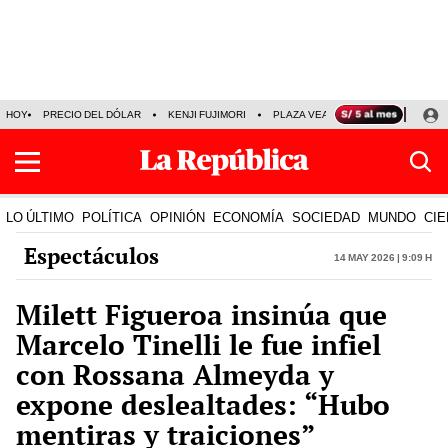
HOY
PRECIO DEL DÓLAR
KENJI FUJIMORI
PLAZA VEA
FERIADOS
KE
LO ÚLTIMO
POLÍTICA
OPINIÓN
ECONOMÍA
SOCIEDAD
MUNDO
CIE
Espectáculos
14 May 2026 | 9:09 h
Milett Figueroa insinúa que
Marcelo Tinelli le fue infiel
con Rossana Almeyda y
expone deslealtades: “Hubo
mentiras y traiciones”