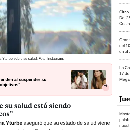
Circo
Del 2
Costa
Gran 
del 10
en el
 Yturbe sobre su salud. Foto: Instagram.
La Ca
17 de 
Mega 
prenden al suspender su
objetivos"
Ju
e su salud está siendo
cos”
Maste
palab
na Yturbe
aseguró que su estado de salud viene
nuest