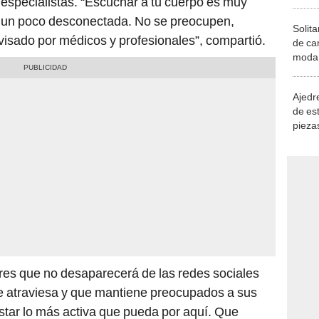
 especialistas. “Escuchar a tu cuerpo es muy
do un poco desconectada. No se preocupen,
Solita
visado por médicos y profesionales”, compartió.
de ca
moda.
demue
Ajedre
de es
piezas
consi
es que no desaparecerá de las redes sociales
 atraviesa y que mantiene preocupados a sus
star lo más activa que pueda por aquí. Que