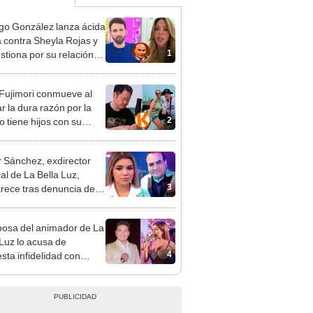
go González lanza ácida
ca contra Sheyla Rojas y
1
estiona por su relación
u hijo: "Te has dedicado
car marido millonario"
 Fujimori conmueve al
r la dura razón por la
2
o tiene hijos con su
a Erika Muñóz: "El
o judicial"
 Sánchez, exdirector
al de La Bella Luz,
3
rece tras denuncia de
 Saldaña con polémico
o: "Pido respetar la
osa del animador de La
nción de inocencia"
 Luz lo acusa de
4
sta infidelidad con
 Saldaña y expone