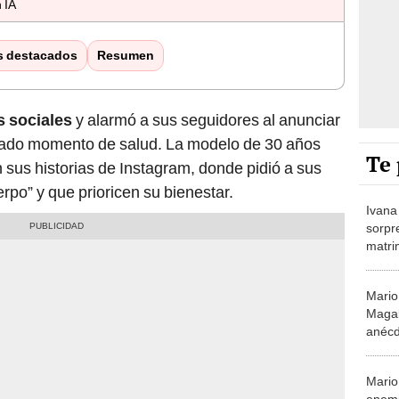
 IA
s destacados
Resumen
s sociales
y alarmó a sus seguidores al anunciar
cado momento de salud. La modelo de 30 años
Te 
sus historias de Instagram, donde pidió a sus
po” y que prioricen su bienestar.
Ivana
sorpr
matri
difere
Mario
Magal
anécd
invol
Mario
enemi