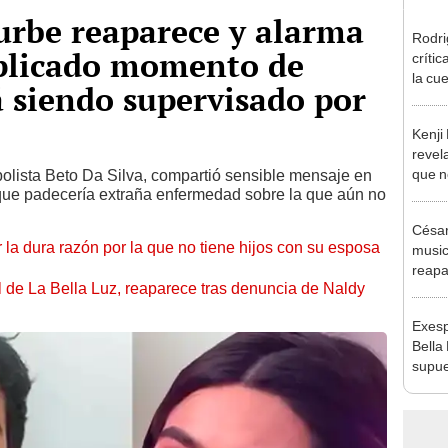
urbe reaparece y alarma
Rodri
plicado momento de
críti
la cu
á siendo supervisado por
con s
a bus
Kenji
revela
que n
tbolista Beto Da Silva, compartió sensible mensaje en
que padecería extraña enfermedad sobre la que aún no
espos
proces
César
 la dura razón por la que no tiene hijos con su esposa
music
reapa
 de La Bella Luz, reaparece tras denuncia de Naldy
Naldy
pedid
Exesp
presu
Bella
supue
Naldy
chats