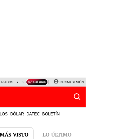
ERIADOS
KEIKO FUJIMORI
NALDY SALDAÑA
INICIAR SESIÓN
JAVIER MILEI
PARTIDOS DE
LOS
DÓLAR
DATEC
BOLETÍN
 MÁS VISTO
LO ÚLTIMO