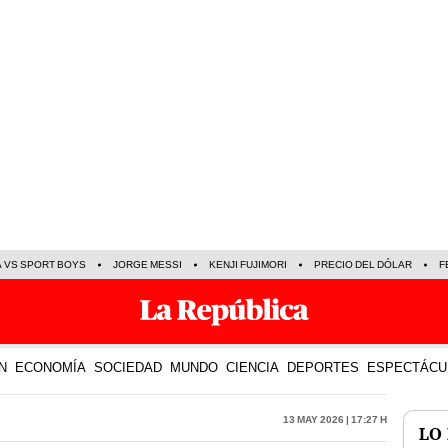
A VS SPORT BOYS
JORGE MESSI
KENJI FUJIMORI
PRECIO DEL DÓLAR
F
N
ECONOMÍA
SOCIEDAD
MUNDO
CIENCIA
DEPORTES
ESPECTÁCU
13 May 2026 | 17:27 h
LO