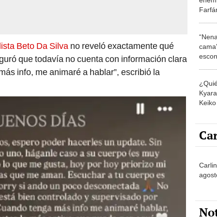
Farfá
con I
“Todo
“Nena
lista Beto Da Silva
no reveló exactamente qué
cama”
escon
guró que todavía no cuenta con información clara
los E
ás info, me animaré a hablar”, escribió la
¿Quié
Kyara 
Keiko 
contra
Car
Carli
agost
No