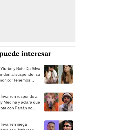
puede interesar
 Yturbe y Beto Da Silva
enden al suspender su
monio: "Tenemos
ntes objetivos"
 Irivarren responde a
y Medina y aclara que
ota con Farfán no
ucraba a Ivana Yturbe
 Irivarren niega
stad con Jefferson