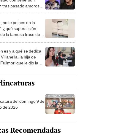
n tras pasado amoroso
vana Yturbe y asegura:
 fue un malentendido”
, no te peines en la
: ¿qué superstición
de la famosa frase de
nanitos Verdes?
n es y a qué se dedica
Villanella, la hija de
Fujimori que le dio la
 a nivel nacional?
lincaturas
ncatura del domingo 9 de
o de 2026
tas Recomendadas