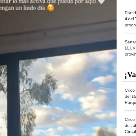
Partid
4 del
progr
dónde
Senam
LLUV
provi
¡Va
Circo 
del 15
Parqu
Migue
Circo
de Jul
Círcul