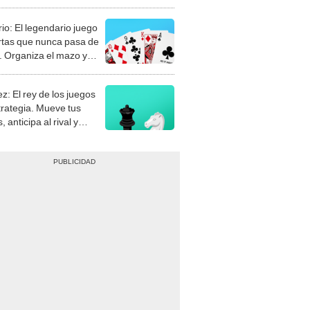
rio: El legendario juego
rtas que nunca pasa de
 Organiza el mazo y
stra tu habilidad.
z: El rey de los juegos
trategia. Mueve tus
, anticipa al rival y
gue el jaque mate.