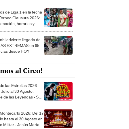
os de Liga 1 en la fecha
 Torneo Clausura 2026:
amación, horarios y
 ver
hi advierte llegada de
IAS EXTREMAS en 65
ncias desde HOY
mos al Circo!
de las Estrellas 2026:
 Julio al 30 Agosto.
e de las Leyendas - San
l
 Montecarlo 2026: Del 17
io hasta el 30 Agosto en
o Militar - Jesús María