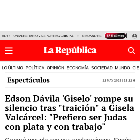
HOY
UNIVERSITARIO VS SPORTING CRISTAL
SINUANO RESULTADOS HOY
CA
LO ÚLTIMO
POLÍTICA
OPINIÓN
ECONOMÍA
SOCIEDAD
MUNDO
CIE
Espectáculos
12 May 2026 | 13:22 h
Edson Dávila 'Giselo' rompe su
silencio tras "traición" a Gisela
Valcárcel: "Prefiero ser Judas
con plata y con trabajo"