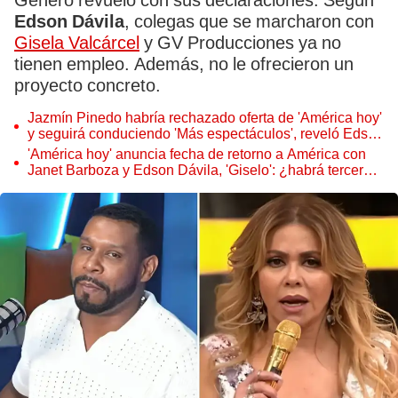
Generó revuelo con sus declaraciones. Según
Edson Dávila
, colegas que se marcharon con
Gisela Valcárcel
y GV Producciones ya no
tienen empleo. Además, no le ofrecieron un
proyecto concreto.
Jazmín Pinedo habría rechazado oferta de 'América hoy'
y seguirá conduciendo 'Más espectáculos', reveló Edson
Dávila, 'Giselo'
'América hoy' anuncia fecha de retorno a América con
Janet Barboza y Edson Dávila, 'Giselo': ¿habrá tercera
conductora?