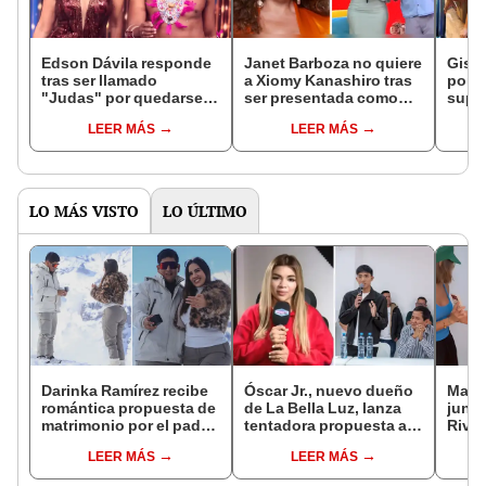
Edson Dávila responde
Janet Barboza no quiere
Gisel
tras ser llamado
a Xiomy Kanashiro tras
por p
"Judas" por quedarse
ser presentada como
supue
en América y no irse con
colaboradora de
Jane
LEER MÁS
LEER MÁS
Gisela Valcárcel: "Lo
‘América hoy’: “Edson y
Dávil
veo de otra forma"
yo somos suficientes”
tenid
LO MÁS VISTO
LO ÚLTIMO
Darinka Ramírez recibe
Óscar Jr., nuevo dueño
Mario
romántica propuesta de
de La Bella Luz, lanza
junto
matrimonio por el padre
tentadora propuesta a
Rivad
de su hija: "Entre
Naldy Saldaña tras
el di
LEER MÁS
LEER MÁS
nervios, lágrimas y
denuncia por
sepa
muchísima felicidad"
tocamientos: “Va a
siemp