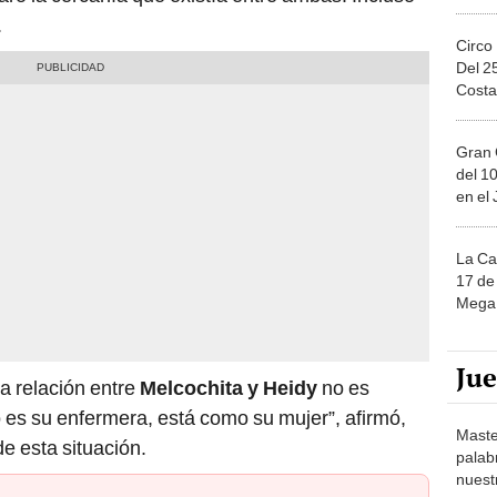
.
Circo
Del 2
Costa
Gran 
del 10
en el
La Ca
17 de 
Mega 
Ju
a relación entre
Melcochita y Heidy
no es
no es su enfermera, está como su mujer”, afirmó,
Maste
e esta situación.
palab
nuest