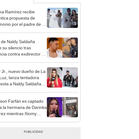
ka Ramírez recibe
tica propuesta de
1
monio por el padre de su
"Entre nervios, lágrimas
hísima felicidad"
 de Naldy Saldaña
 su silencio tras
2
cia contra exdirector de
lla Luz: "Tiene todo mi
o"
 Jr., nuevo dueño de La
 Luz, lanza tentadora
3
esta a Naldy Saldaña
denuncia por
ientos: “Va a haber otro
rson Farfán es captado
e ley”
 a la hermana de Darinka
4
ez mientras Xiomy
hiro trabajaba: “Él tiene
”