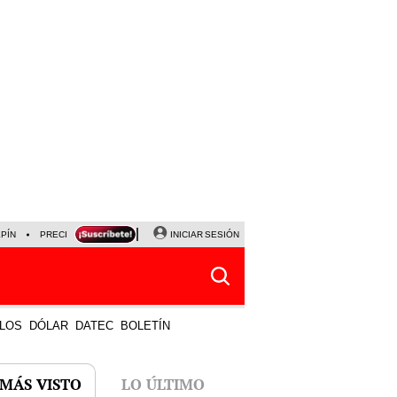
LPÍN
PRECIO DEL DÓLAR
CORTE DE LUZ
INICIAR SESIÓN
VIERNES 7 DE AGOSTO
ALBER
LOS
DÓLAR
DATEC
BOLETÍN
 MÁS VISTO
LO ÚLTIMO