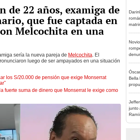
en de 22 años, examiga de
Darin
ario, que fue captada en
román
matri
con Melcochita en una
hija: 
y muc
Novio
rompe
denun
amiga sería la nueva pareja de
Melcochita
. El
pronunciaron luego de ser ampayados en una situación
La Be
apoy
Óscar
dar los S/20.000 de pensión que exige Monserrat
Bella
ar"
propu
 la fuerte suma de dinero que Monserrat le exige como
tras 
tocam
Jeffe
tipo d
junto
Ramír
Kanas
sus…