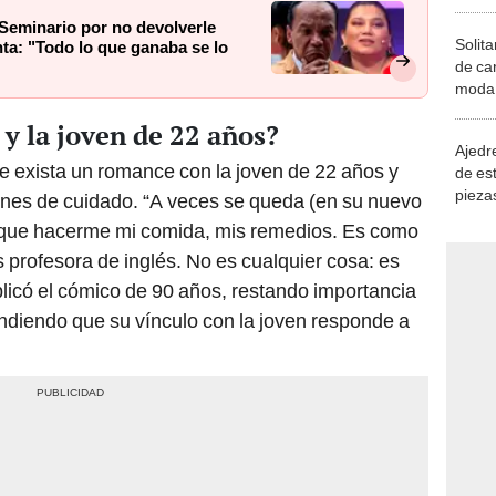
Seminario por no devolverle
Solita
ta: "Todo lo que ganaba se lo
de ca
moda.
demue
y la joven de 22 años?
Ajedre
e exista un romance con la joven de 22 años y
de es
piezas
nes de cuidado. “A veces se queda (en su nuevo
consi
e que hacerme mi comida, mis remedios. Es como
 profesora de inglés. No es cualquier cosa: es
licó el cómico de 90 años, restando importancia
ndiendo que su vínculo con la joven responde a