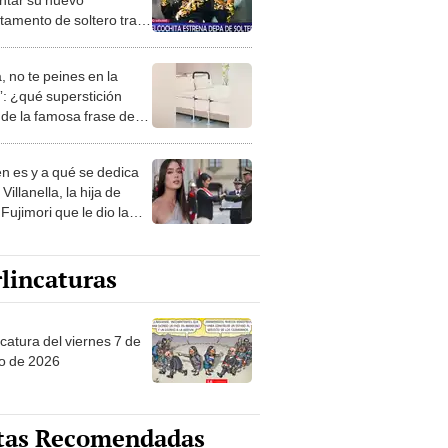
tamento de soltero tras
arse de Monserrat
ario
, no te peines en la
: ¿qué superstición
de la famosa frase de
nanitos Verdes?
n es y a qué se dedica
Villanella, la hija de
Fujimori que le dio la
 a nivel nacional?
lincaturas
catura del viernes 7 de
o de 2026
tas Recomendadas