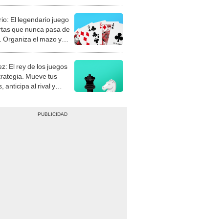
rio: El legendario juego
rtas que nunca pasa de
 Organiza el mazo y
stra tu habilidad.
z: El rey de los juegos
trategia. Mueve tus
, anticipa al rival y
gue el jaque mate.