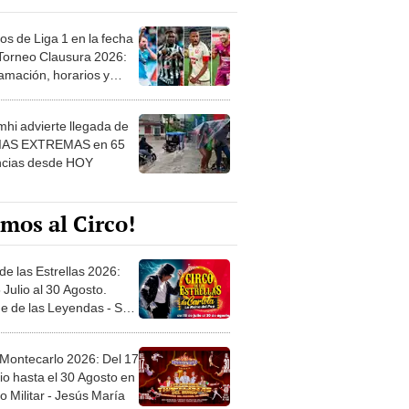
os de Liga 1 en la fecha
 Torneo Clausura 2026:
amación, horarios y
 ver
hi advierte llegada de
IAS EXTREMAS en 65
ncias desde HOY
mos al Circo!
de las Estrellas 2026:
 Julio al 30 Agosto.
e de las Leyendas - San
l
 Montecarlo 2026: Del 17
io hasta el 30 Agosto en
o Militar - Jesús María