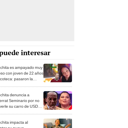
puede interesar
chita es ampayado muy
oso con joven de 22 años
scoteca: pasaron la
 juntos
chita denuncia a
rrat Seminario por no
verle su carro de USD
0 y se lamenta: "Todo lo
anaba se lo daba"
chita impacta al
ntar su nuevo