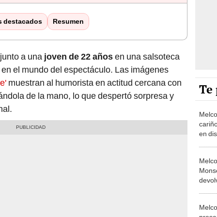
s destacados
Resumen
junto a una
joven de 22 años
en una salsoteca
 en el mundo del espectáculo. Las imágenes
e'
muestran al humorista en actitud cercana con
Te 
ndola de la mano, lo que despertó sorpresa y
nal.
Melco
cariñ
en di
noche
Melco
Monse
devol
25.00
que g
Melco
prese