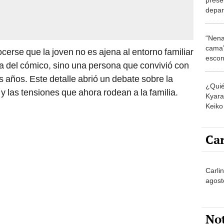
depar
separ
Semin
“Nena
cama”
ocerse que la joven no es ajena al entorno familiar
escon
ja del cómico, sino una persona que convivió con
los E
os años. Este detalle abrió un debate sobre la
¿Quié
y las tensiones que ahora rodean a la familia.
Kyara 
Keiko 
contra
Car
Carlin
agost
No