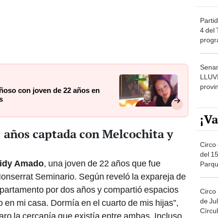
Partid
4 del
progr
dónde
Senam
LLUV
provi
ñoso con joven de 22 años en
s
¡Va
2 años captada con Melcochita y
Circo 
del 15
idy Amado
, una joven de 22 años que fue
Parqu
Migue
nserrat Seminario. Según reveló la expareja de
departamento por dos años y compartió espacios
Circo
de Jul
o en mi casa. Dormía en el cuarto de mis hijas”,
Círcul
aro la cercanía que existía entre ambas. Incluso