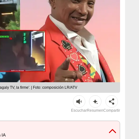
aly TV, la firme'. | Foto: composición LR/ATV
Escuchar
Resumen
Compartir
 IA