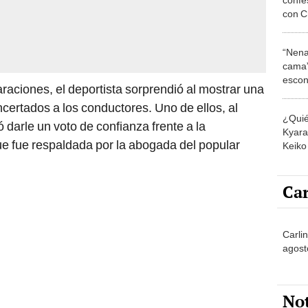
con C
piensa
"No h
“Nena
cama”
escon
raciones, el deportista sorprendió al mostrar una
los E
ertados a los conductores. Uno de ellos, al
¿Quié
uó darle un voto de confianza frente a la
Kyara 
e fue respaldada por la abogada del popular
Keiko 
contra
Car
Carli
agost
No