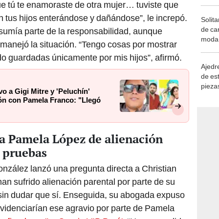
que tú te enamoraste de otra mujer… tuviste que
n tus hijos enterándose y dañándose”, le increpó.
Solita
de ca
 asumía parte de la responsabilidad, aunque
moda.
manejó la situación. “Tengo cosas por mostrar
demue
do guardadas únicamente por mis hijos”, afirmó.
Ajedre
de es
piezas
o a Gigi Mitre y 'Peluchín'
consi
ción con Pamela Franco: "Llegó
 a Pamela López de alienación
s pruebas
zález lanzó una pregunta directa a Christian
an sufrido alienación parental por parte de su
 sin dudar que sí. Enseguida, su abogada expuso
 evidenciarían ese agravio por parte de Pamela