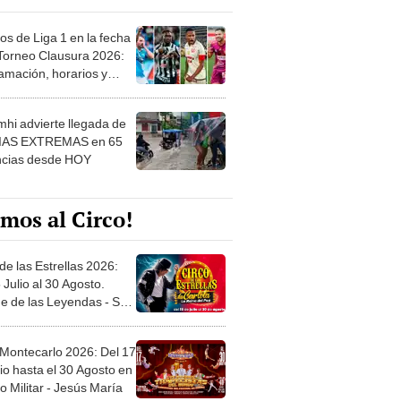
os de Liga 1 en la fecha
 Torneo Clausura 2026:
amación, horarios y
 ver
hi advierte llegada de
IAS EXTREMAS en 65
ncias desde HOY
mos al Circo!
de las Estrellas 2026:
 Julio al 30 Agosto.
e de las Leyendas - San
l
 Montecarlo 2026: Del 17
io hasta el 30 Agosto en
o Militar - Jesús María