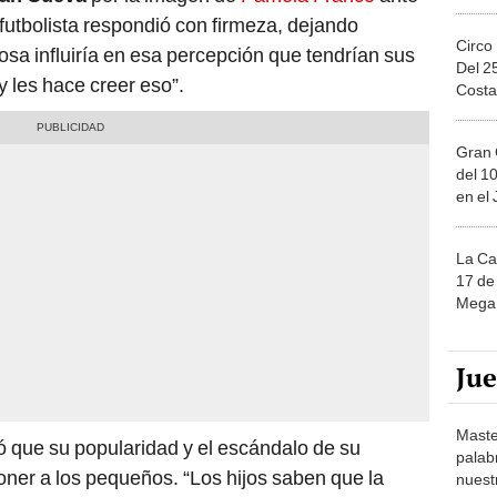
l futbolista respondió con firmeza, dejando
Circo
osa influiría en esa percepción que tendrían sus
Del 2
 y les hace creer eso”.
Costa
Gran 
del 10
en el
La Ca
17 de 
Mega 
Ju
Maste
dó que su popularidad y el escándalo de su
palab
oner a los pequeños. “Los hijos saben que la
nuest