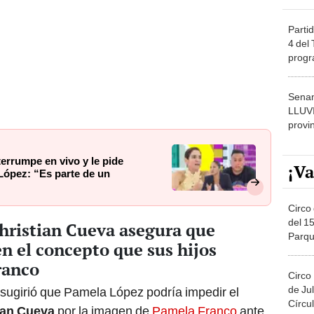
Partid
4 del
progr
dónde
Senam
LLUV
provi
errumpe en vivo y le pide
¡Va
López: “Es parte de un
Circo 
del 15
Christian Cueva asegura que
Parqu
n el concepto que sus hijos
Migue
ranco
Circo
de Jul
 sugirió que Pamela López podría impedir el
Círcul
ian Cueva
por la imagen de
Pamela Franco
ante