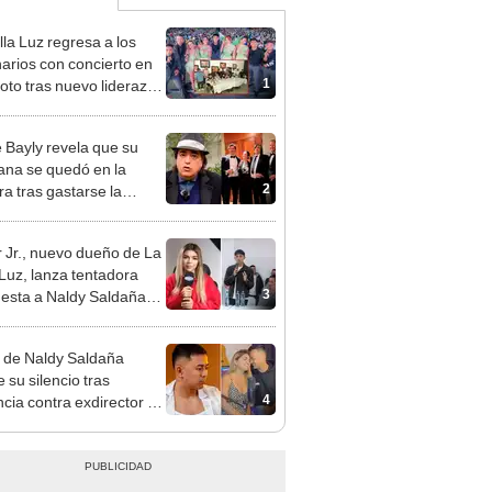
lla Luz regresa a los
arios con concierto en
1
oto tras nuevo liderazgo
car Junior
 Bayly revela que su
na se quedó en la
2
ra tras gastarse la
na de su madre y
ciarla: "Pedía más"
 Jr., nuevo dueño de La
 Luz, lanza tentadora
3
esta a Naldy Saldaña
denuncia por
ientos: “Va a haber otro
 de Naldy Saldaña
e ley”
 su silencio tras
4
cia contra exdirector de
lla Luz: "Tiene todo mi
o"