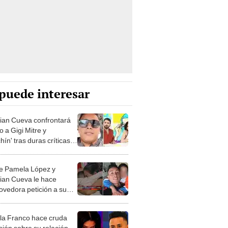
puede interesar
tian Cueva confrontará
o a Gigi Mitre y
hín' tras duras críticas
 su relación con Pamela
: "Llegó el día"
de Pamela López y
tian Cueva le hace
vedora petición a su
: "Vente, por favor,
"
a Franco hace cruda
sión sobre su relación