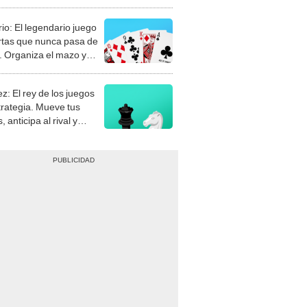
rio: El legendario juego
rtas que nunca pasa de
 Organiza el mazo y
stra tu habilidad.
z: El rey de los juegos
trategia. Mueve tus
, anticipa al rival y
gue el jaque mate.