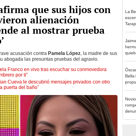
afirma que sus hijos con
La Be
vieron alienación
escen
Tarap
ende al mostrar prueba
de Ós
’
Jaime
herma
quieb
rave acusación contra
Pamela López
, la madre de sus
su abogada las presuntas pruebas del agravio.
fortu
denun
mela Franco en vivo tras escuchar su conmovedora
Óscar
brero por ti”
Bella
ian Cueva le descubrió mensajes privados con otro
propu
a puerta del baño"
tras 
tocam
Novio
tipo d
rompe
denun
La Be
apoy