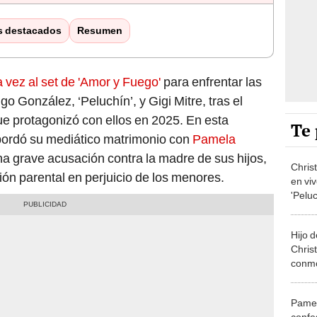
s destacados
Resumen
 vez al set de 'Amor y Fuego'
para enfrentar las
o González, ‘Peluchín’, y Gigi Mitre, tras el
ue protagonizó con ellos en 2025. En esta
Te 
 abordó su mediático matrimonio con
Pamela
na grave acusación contra la madre de sus hijos,
Chris
ión parental en perjuicio de los menores.
en viv
'Peluc
sobre
Franco
Hijo 
Chris
conmo
madre
mamá
Pamel
confe