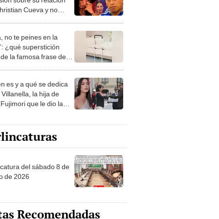
hristian Cueva y no
 en un futuro con él:
a pasado la página"
, no te peines en la
: ¿qué superstición
de la famosa frase de
nanitos Verdes?
n es y a qué se dedica
Villanella, la hija de
Fujimori que le dio la
 a nivel nacional?
lincaturas
ncatura del sábado 8 de
o de 2026
tas Recomendadas