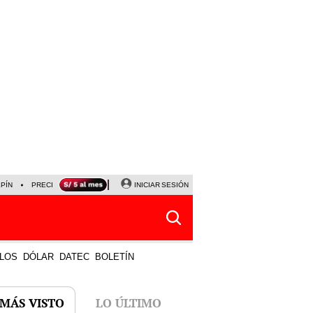
LPÍN
PRECIO DEL DÓLAR
CORTE DE LUZ
INICIAR SESIÓN
VIERNES 7 DE AGOSTO
ALBER
LOS
DÓLAR
DATEC
BOLETÍN
 MÁS VISTO
LO ÚLTIMO