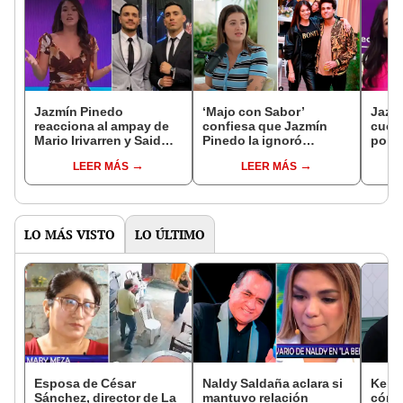
Jazmín Pinedo
‘Majo con Sabor’
Jazm
reacciona al ampay de
confiesa que Jazmín
cuest
Mario Irivarren y Said
Pinedo la ignoró
por 
Palao y deja mensaje
cuando se presentó
roma
LEER MÁS
LEER MÁS
claro: "Hay que tener
como novia de Gino
Asser
responsabilidad
Assereto: “No tuve
Palac
emocional"
respuesta”
lo qu
LO MÁS VISTO
LO ÚLTIMO
Esposa de César
Naldy Saldaña aclara si
Kenji
Sánchez, director de La
mantuvo relación
cómo 