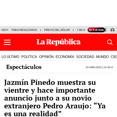
HOY
TINKA RESULTADOS
PRECIO DEL DÓLAR
7 DE AGOSTO
OLLANTA H
LO ÚLTIMO
POLÍTICA
OPINIÓN
ECONOMÍA
SOCIEDAD
MUNDO
CIE
Espectáculos
29 Abr 2026 | 10:56 h
Jazmín Pinedo muestra su
vientre y hace importante
anuncio junto a su novio
extranjero Pedro Araujo: “Ya
es una realidad”