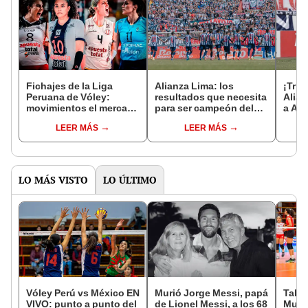
Fichajes de la Liga
Alianza Lima: los
¡Triu
Peruana de Vóley:
resultados que necesita
Alian
movimientos el mercado
para ser campeón del
a Atl
de pases en
Torneo Apertura 2026
Truji
LEER MÁS
LEER MÁS
Universitario, Alianza,
prime
San Martín y Regatas
Aper
LO MÁS VISTO
LO ÚLTIMO
Vóley Perú vs México EN
Murió Jorge Messi, papá
Tabla
VIVO: punto a punto del
de Lionel Messi, a los 68
Mundi