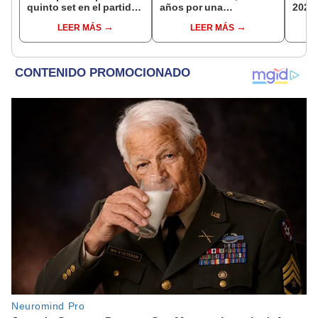
quinto set en el partido
años por una
2026:
por la fecha 3 del
complicada enfermedad
parti
LEER MÁS
LEER MÁS
Mundial sub 17 2026
de g