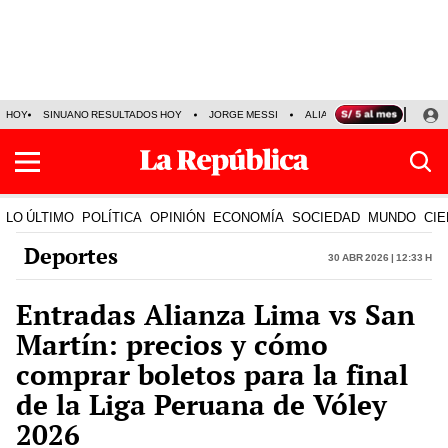
HOY
SINUANO RESULTADOS HOY
JORGE MESSI
ALIANZA LIMA VS SPORT BO
LO ÚLTIMO
POLÍTICA
OPINIÓN
ECONOMÍA
SOCIEDAD
MUNDO
CIE
Deportes
30 Abr 2026 | 12:33 h
Entradas Alianza Lima vs San
Martín: precios y cómo
comprar boletos para la final
de la Liga Peruana de Vóley
2026