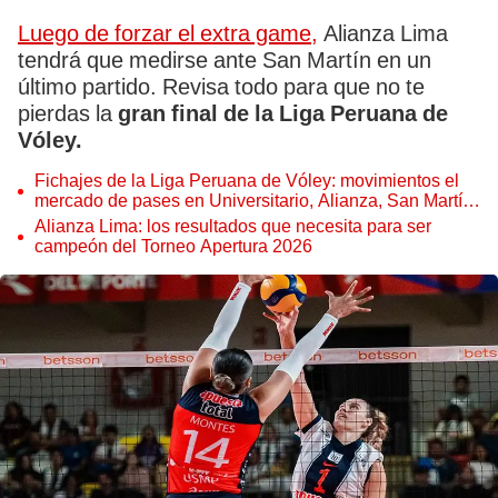
Luego de forzar el extra game,
Alianza Lima
tendrá que medirse ante San Martín en un
último partido. Revisa todo para que no te
pierdas la
gran final de la Liga Peruana de
Vóley.
Fichajes de la Liga Peruana de Vóley: movimientos el
mercado de pases en Universitario, Alianza, San Martín
y Regatas
Alianza Lima: los resultados que necesita para ser
campeón del Torneo Apertura 2026