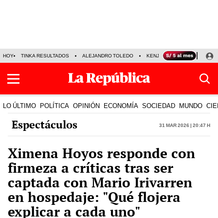
HOY
TINKA RESULTADOS
ALEJANDRO TOLEDO
KENJI FUJIMORI
PRECIO
LO ÚLTIMO
POLÍTICA
OPINIÓN
ECONOMÍA
SOCIEDAD
MUNDO
CIE
Espectáculos
31 Mar 2026 | 20:47 h
Ximena Hoyos responde con
firmeza a críticas tras ser
captada con Mario Irivarren
en hospedaje: "Qué flojera
explicar a cada uno"