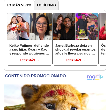
LO MÁS VISTO
LO ÚLTIMO
Keiko Fujimori defiende
Janet Barboza deja en
Óscar
a sus hijas Kyara y Kaori
shock al revelar cuántos
de La
y responde a quienes la
años le lleva a su novio
tenta
llaman ‘suegra’ en vivo:
empresario: “Estoy en la
Naldy
LEER MÁS
LEER MÁS
“No pueden decirme”
plenitud”
denu
tocam
haber