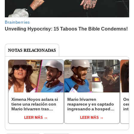
NOTAS RELACIONADAS
Ximena Hoyos aclara si
Mario Irivarren
Oneli
tiene una relación con
reaparece y es captado
cerca
Mario Irivarren tras
ingresando a hospedaje
integ
viajar juntos a Paracas:
con exconductora de
infid
LEER MÁS
LEER MÁS
“No tenemos nada que
televisión, según ‘Amor
Iriva
ocultar"
y fuego’
vincu
junt