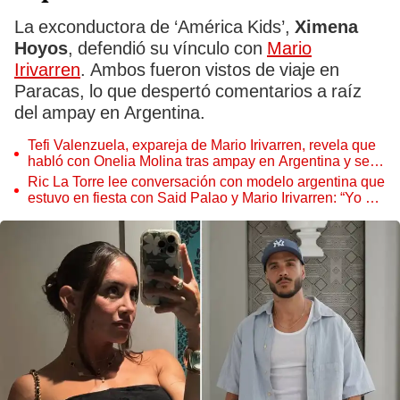
La exconductora de ‘América Kids’,
Ximena
Hoyos
, defendió su vínculo con
Mario
Irivarren
. Ambos fueron vistos de viaje en
Paracas, lo que despertó comentarios a raíz
del ampay en Argentina.
Tefi Valenzuela, expareja de Mario Irivarren, revela que
habló con Onelia Molina tras ampay en Argentina y se
solidariza: "Yo lo he pasado"
Ric La Torre lee conversación con modelo argentina que
estuvo en fiesta con Said Palao y Mario Irivarren: “Yo no
tengo nada que ver en un matrimonio”