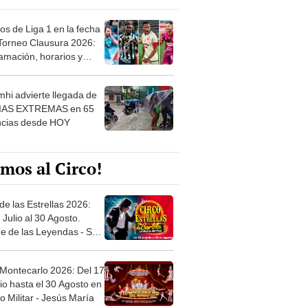
os de Liga 1 en la fecha
 Torneo Clausura 2026:
amación, horarios y
 ver
hi advierte llegada de
IAS EXTREMAS en 65
ncias desde HOY
mos al Circo!
de las Estrellas 2026:
 Julio al 30 Agosto.
e de las Leyendas - San
l
 Montecarlo 2026: Del 17
io hasta el 30 Agosto en
o Militar - Jesús María