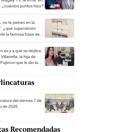
g: ¿cuántos puntos hizo?
, no te peines en la
: ¿qué superstición
de la famosa frase de
nanitos Verdes?
n es y a qué se dedica
Villanella, la hija de
Fujimori que le dio la
 a nivel nacional?
lincaturas
catura del viernes 7 de
o de 2026
tas Recomendadas