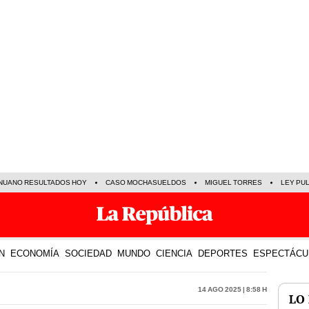
NUANO RESULTADOS HOY
CASO MOCHASUELDOS
MIGUEL TORRES
LEY PU
N
ECONOMÍA
SOCIEDAD
MUNDO
CIENCIA
DEPORTES
ESPECTÁCU
14 Ago 2025 | 8:58 h
LO