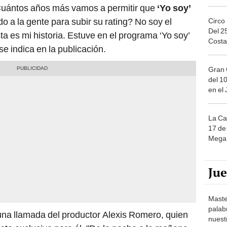
Cuántos años más vamos a permitir que
‘Yo soy’
o a la gente para subir su rating? No soy el
Circo
Del 2
sta es mi historia. Estuve en el programa ‘Yo soy’
Costa
se indica en la publicación.
Gran 
del 10
en el
La Ca
17 de 
Mega 
Ju
Maste
palab
 una llamada del productor Alexis Romero, quien
nuest