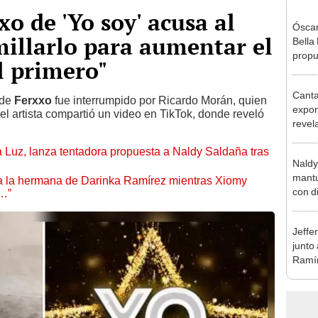
o de 'Yo soy' acusa al
Óscar
illarlo para aumentar el
Bella
propu
l primero"
tras 
tocam
Canta
tipo d
 de
Ferxxo
fue interrumpido por Ricardo Morán, quien
expon
 el artista compartió un video en TikTok, donde reveló
revel
momen
a Luz, lanza tentadora propuesta a Naldy Saldaña tras
líder 
Naldy
comun
mantu
 a la hermana de Darinka Ramírez mientras Xiomy
con d
s…”
tras 
tocam
Jeffe
bajo”
junto
Ramír
Kanas
sus…