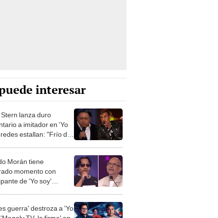
puede interesar
 Stern lanza duro
tario a imitador en 'Yo
 redes estallan: "Frío de
do Morán tiene
rado momento con
ipante de 'Yo soy'
o agradecía a Dios: “Ah
ro te pregunté tu
es guerra' destroza a 'Yo
re”
 'Magaly TV, la firme' en