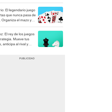
rio: El legendario juego
rtas que nunca pasa de
 Organiza el mazo y
stra tu habilidad.
z: El rey de los juegos
trategia. Mueve tus
, anticipa al rival y
gue el jaque mate.