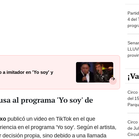
Partid
4 del
progr
dónde
Senam
LLUV
provi
 a imitador en 'Yo soy' y
¡Va
Circo 
usa al programa 'Yo soy' de
del 15
Parqu
Migue
xxo
publicó un video en TikTok en el que
Circo
iencia en el programa 'Yo soy'. Según el artista,
de Jul
Círcul
r decisión propia, sino debido a una llamada