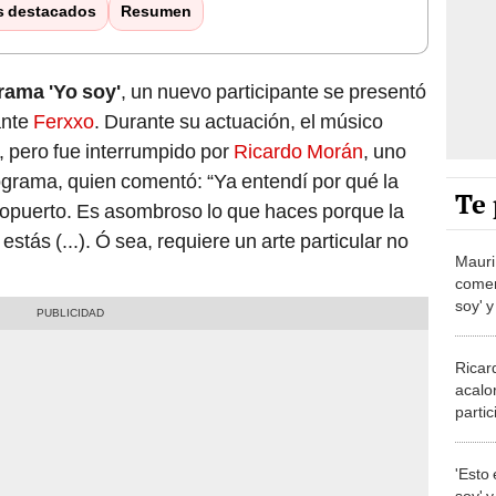
s destacados
Resumen
rama 'Yo soy'
, un nuevo participante se presentó
ante
Ferxxo
. Durante su actuación, el músico
, pero fue interrumpido por
Ricardo Morán
, uno
rograma, quien comentó: “Ya entendí por qué la
Te 
aeropuerto. Es asombroso lo que haces porque la
estás (...). Ó sea, requiere un arte particular no
Mauri
comen
soy' y
fríos"
Ricar
acalo
partic
cuand
ya, pe
'Esto 
nomb
soy' y