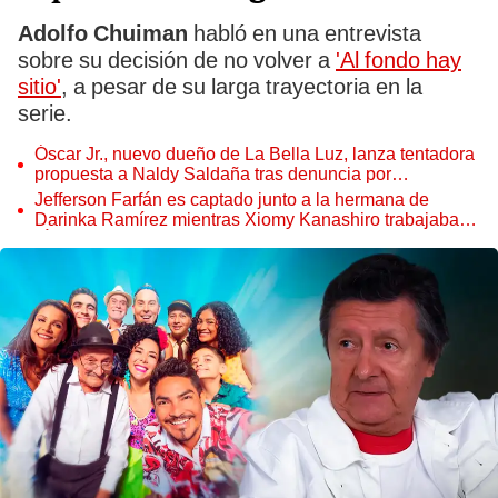
Adolfo Chuiman
habló en una entrevista
sobre su decisión de no volver a
'Al fondo hay
sitio'
, a pesar de su larga trayectoria en la
serie.
Óscar Jr., nuevo dueño de La Bella Luz, lanza tentadora
propuesta a Naldy Saldaña tras denuncia por
tocamientos
Jefferson Farfán es captado junto a la hermana de
Darinka Ramírez mientras Xiomy Kanashiro trabajaba:
“Él tiene sus…”