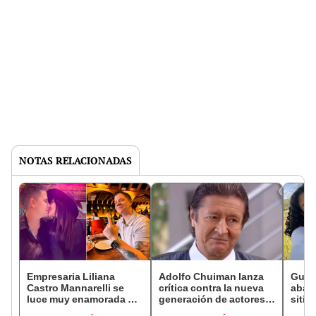
NOTAS RELACIONADAS
Empresaria Liliana
Adolfo Chuiman lanza
Guad
Castro Mannarelli se
crítica contra la nueva
aban
luce muy enamorada de
generación de actores
sitio
exactriz de ‘Al fondo
de la televisión
perso