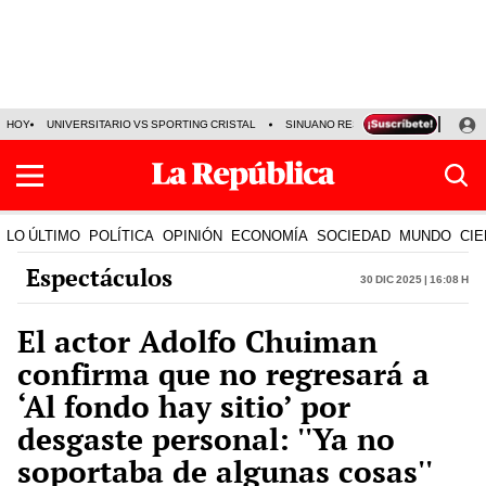
HOY
UNIVERSITARIO VS SPORTING CRISTAL
SINUANO RESULTADOS HOY
CA
LO ÚLTIMO
POLÍTICA
OPINIÓN
ECONOMÍA
SOCIEDAD
MUNDO
CIE
Espectáculos
30 Dic 2025 | 16:08 h
El actor Adolfo Chuiman
confirma que no regresará a
‘Al fondo hay sitio’ por
desgaste personal: ''Ya no
soportaba de algunas cosas''