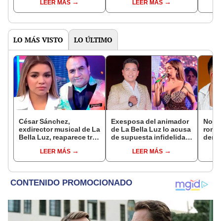
LEER MÁS
LEER MÁS
hay sitio’ en
peruana: "No hay un
serie
restaurante: “A tu lado”
buen nivel de
segui
preparación"
LO MÁS VISTO
LO ÚLTIMO
César Sánchez,
Exesposa del animador
Novi
exdirector musical de La
de La Bella Luz lo acusa
rompe
Bella Luz, reaparece tras
de supuesta infidelidad
denu
denuncia de Naldy
con Naldy Saldaña y
exdir
LEER MÁS
LEER MÁS
Saldaña con polémico
expone chats
Luz: 
pedido: "Pido respetar
apoy
la presunción de
inocencia"