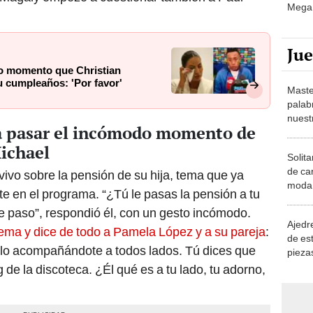
Mega 
Ju
o momento que Christian
u cumpleaños: 'Por favor'
Maste
palab
nuest
a pasar el incómodo momento de
ichael
Solita
de ca
vivo sobre la pensión de su hija, tema que ya
moda.
e en el programa. “¿Tú le pasas la pensión a tu
demue
 le paso”, respondió él, con un gesto incómodo.
Ajedre
tema y dice de todo a Pamela López y a su pareja
:
de es
olo acompañándote a todos lados. Tú dices que
piezas
consi
de la discoteca. ¿Él qué es a tu lado, tu adorno,