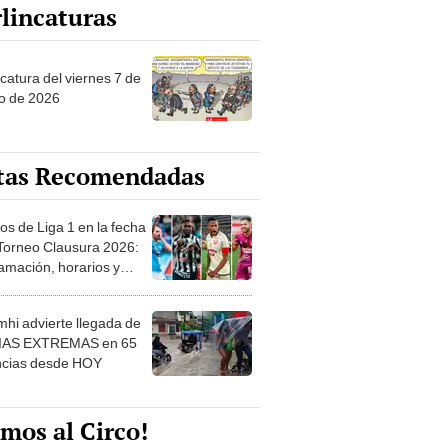
lincaturas
catura del viernes 7 de
o de 2026
tas Recomendadas
os de Liga 1 en la fecha
 Torneo Clausura 2026:
amación, horarios y
 ver
hi advierte llegada de
IAS EXTREMAS en 65
ncias desde HOY
mos al Circo!