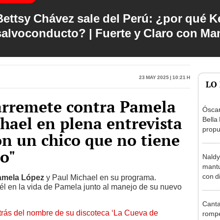
Bettsy Chávez sale del Perú: ¿por qué Ke
salvoconducto? | Fuerte y Claro con M
23 May 2025 | 10:21 h
LO
rremete contra Pamela
Óscar
hael en plena entrevista
Bella
propu
on un chico que no tiene
tras 
tocam
io"
Naldy
tipo d
mantu
con d
amela López
y Paul Michael en su programa.
 él en la vida de Pamela junto al manejo de su nuevo
tras 
tocam
Canta
bajo”
trás del nombre de su discoteca ‘La Cueva de
rompe