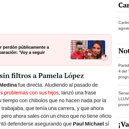
Car
Carlin
agost
ir perdón públicamente a
No
aración: 'Voy a seguir
Partid
4 del
sin filtros a Pamela López
progr
dónde
 Medina
fue directa. Aludiendo al pasado de
us problemas con sus hijos
, lanzó una frase
Senam
LLUV
u tiempo con chibolos que no hacen nada por la
provi
 trabajaba, que tenía una carrera, y que ahora
 pero ahora sales con un chico que no tiene oficio
¡Va
ntó defenderse asegurando que
Paul Michael
sí