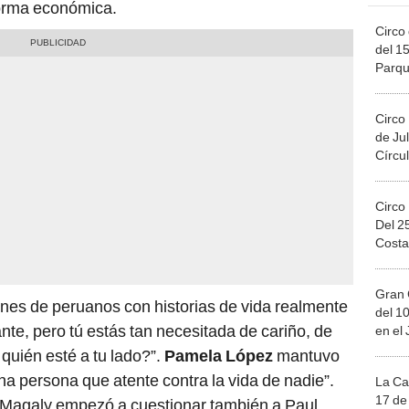
forma económica.
Circo 
del 15
Parqu
Migue
Circo
de Jul
Círcul
Circo
Del 2
Costa
Gran 
lones de peruanos con historias de vida realmente
del 10
nte, pero tú estás tan necesitada de cariño, de
en el
quién esté a tu lado?”.
Pamela López
mantuvo
na persona que atente contra la vida de nadie”.
La Ca
17 de 
 Magaly empezó a cuestionar también a Paul