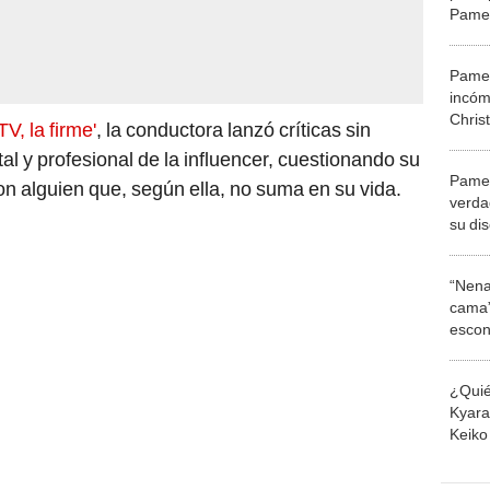
Pamel
polém
segui
Pamel
incó
Chris
V, la firme'
, la conductora lanzó críticas sin
a su 
al y profesional de la influencer, cuestionando su
“Por f
Pamel
con alguien que, según ella, no suma en su vida.
verda
su di
Kitty
funci
“Nena
cama”
escon
los E
¿Quié
Kyara 
Keiko 
contra