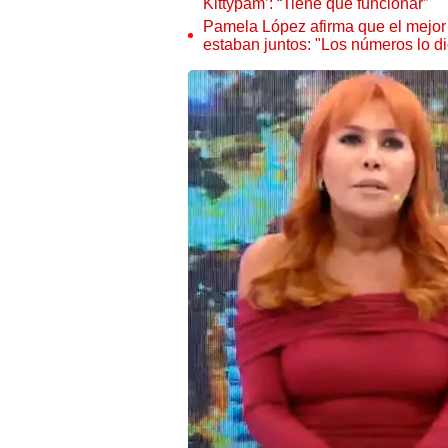
Kittypam’: “Tiene que funcionar”
Pamela López afirma que el mejor
estaban juntos: "Los números lo d