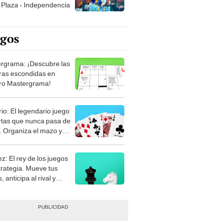
Plaza - Independencia
egos
rgrama: ¡Descubre las
ras escondidas en
ro Mastergrama!
rio: El legendario juego
rtas que nunca pasa de
 Organiza el mazo y
stra tu habilidad.
z: El rey de los juegos
trategia. Mueve tus
, anticipa al rival y
gue el jaque mate.