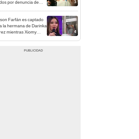
3
idos por denuncia de
 Saldaña: “Paren, por
”
rson Farfán es captado
 a la hermana de Darinka
4
ez mientras Xiomy
hiro trabajaba: “Él tiene
”