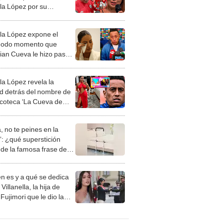
a López por su
ica separación: "Voy a
r luchando"
a López expone el
modo momento que
tian Cueva le hizo pasar
hijo en su cumpleaños:
avor”
a López revela la
d detrás del nombre de
scoteca ‘La Cueva de
pam’: “Tiene que
onar”
, no te peines en la
: ¿qué superstición
de la famosa frase de
nanitos Verdes?
n es y a qué se dedica
Villanella, la hija de
Fujimori que le dio la
 a nivel nacional?