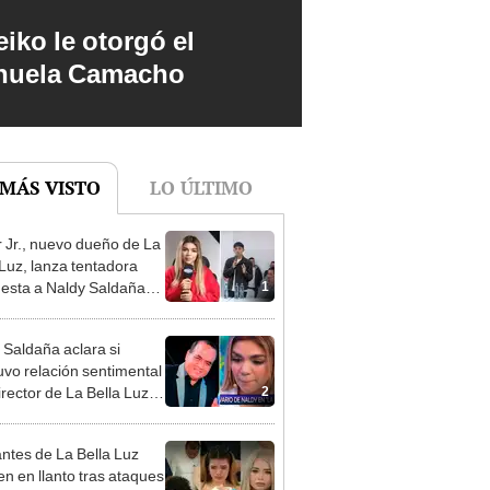
iko le otorgó el
anuela Camacho
 MÁS VISTO
LO ÚLTIMO
 Jr., nuevo dueño de La
 Luz, lanza tentadora
1
esta a Naldy Saldaña
denuncia por
ientos: “Va a haber otro
 Saldaña aclara si
e ley”
vo relación sentimental
2
irector de La Bella Luz
denunciarlo por
ientos: “Me parece muy
ntes de La Bella Luz
n en llanto tras ataques