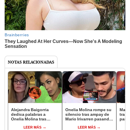
NOTAS RELACIONADAS
Alejandra Baigorria
Onelia Molina rompe su
Mario
dedica palabras a
silencio tras ampay de
tras
Onelia Molina tras
Mario Irivarren pasando
pasa
admitir conversación
la noche en su casa:
casa 
LEER MÁS
LEER MÁS
con Mario Irivarren: "No
"Quiero darme mi
"No 