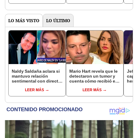
quería que esto pasara"
espacio"
deli
LO MÁS VISTO
LO ÚLTIMO
Naldy Saldaña aclara si
Mario Hart revela que le
Jeffe
mantuvo relación
detectaron un tumor y
capta
sentimental con director
cuenta cómo recibió el
herm
de La Bella Luz tras
diagnóstico: "Dolores
Ramí
LEER MÁS
LEER MÁS
denunciarlo por
muy fuertes..."
Kanas
tocamientos: “Me
tien
parece muy bajo”