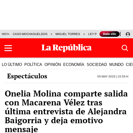
HOY
CASO MOCHASUELDOS
MIGUEL TORRES
LEY PULPÍN
PRECIO DEL
LO ÚLTIMO
POLÍTICA
OPINIÓN
ECONOMÍA
SOCIEDAD
MUNDO
CIE
Espectáculos
05 May 2025 | 15:55 h
Onelia Molina comparte salida
con Macarena Vélez tras
última entrevista de Alejandra
Baigorria y deja emotivo
mensaje