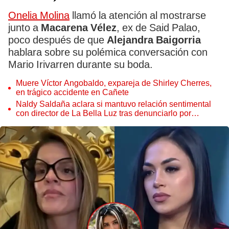
Onelia Molina
llamó la atención al mostrarse
junto a
Macarena Vélez
, ex de Said Palao,
poco después de que
Alejandra Baigorria
hablara sobre su polémica conversación con
Mario Irivarren durante su boda.
Muere Víctor Angobaldo, expareja de Shirley Cherres,
en trágico accidente en Cañete
Naldy Saldaña aclara si mantuvo relación sentimental
con director de La Bella Luz tras denunciarlo por
tocamientos: “Me parece muy bajo”