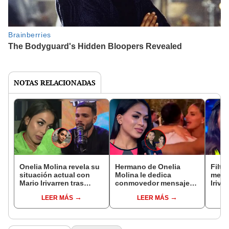
NOTAS RELACIONADAS
Onelia Molina revela su
Hermano de Onelia
Filtr
situación actual con
Molina le dedica
mens
Mario Irivarren tras
conmovedor mensaje
Iriva
confesión sobre Vania
tras confesión de Mario
sobre
LEER MÁS
LEER MÁS
Bludau: "Hay
Irivarren sobre Vania
toma
consecuencias"
Bludau: "Ejemplo de
deci
fuerza"