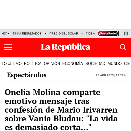
HOY
TINKA RESULTADOS
PRECIO DEL DÓLAR
7 DE AGOSTO
OLLANTA H
LO ÚLTIMO
POLÍTICA
OPINIÓN
ECONOMÍA
SOCIEDAD
MUNDO
CIE
Espectáculos
29 Abr 2025 | 13:22 h
Onelia Molina comparte
emotivo mensaje tras
confesión de Mario Irivarren
sobre Vania Bludau: "La vida
es demasiado corta..."