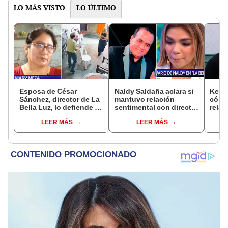
LO MÁS VISTO
LO ÚLTIMO
Esposa de César
Naldy Saldaña aclara si
Kenji
Sánchez, director de La
mantuvo relación
cómo 
Bella Luz, lo defiende y
sentimental con director
relac
asegura que él confesó
de La Bella Luz tras
Fujim
LEER MÁS
LEER MÁS
relación clandestina
denunciarlo por
ausen
con Naldy Saldaña:
tocamientos: “Me
event
"Hace dos años"
parece muy bajo”
Érika