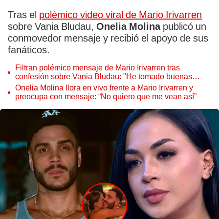
Tras el
polémico video viral de Mario Irivarren
sobre Vania Bludau,
Onelia Molina
publicó un
conmovedor mensaje y recibió el apoyo de sus
fanáticos.
Filtran polémico mensaje de Mario Irivarren tras
confesión sobre Vania Bludau: "He tomado buenas
decisiones"
Onelia Molina llora en vivo frente a Mario Irivarren y
preocupa con mensaje: “No quiero que me vean así”