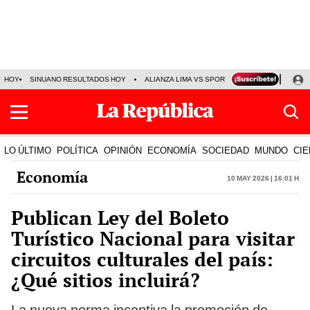
HOY
SINUANO RESULTADOS HOY
ALIANZA LIMA VS SPORT BOYS
JORGE MES
LO ÚLTIMO
POLÍTICA
OPINIÓN
ECONOMÍA
SOCIEDAD
MUNDO
CIE
Economía
10 May 2026 | 16:01 h
Publican Ley del Boleto
Turístico Nacional para visitar
circuitos culturales del país:
¿Qué sitios incluirá?