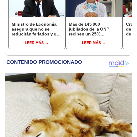
Ministro de Economía
Más de 145 000
Cron
asegura que no se
jubilados de la ONP
de s
reducirán feriados y que
reciben un 25%
de ag
sueldo mínimo se
adicional en su pensión
Banco
LEER MÁS
LEER MÁS
aumentará en dos
en agosto
conoc
etapas
depó