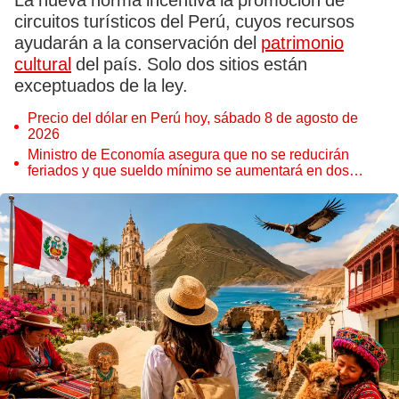
La nueva norma incentiva la promoción de
circuitos turísticos del Perú, cuyos recursos
ayudarán a la conservación del
patrimonio
cultural
del país. Solo dos sitios están
exceptuados de la ley.
Precio del dólar en Perú hoy, sábado 8 de agosto de
2026
Ministro de Economía asegura que no se reducirán
feriados y que sueldo mínimo se aumentará en dos
etapas