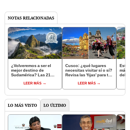
NOTAS RELACIONADAS
¿Volveremos a ser el
Cusco: ¿qué lugares
Estos
mejor destino de
necesitas visitar sí o sí?
mági
Sudamérica? Las 21
Revisa las 'fijas' para tu
debes
nominaciones de Perú
viaje
muest
LEER MÁS
LEER MÁS
en las que buscará
cono
arrasar en los "Óscar"
del Turismo 2026
LO MÁS VISTO
LO ÚLTIMO