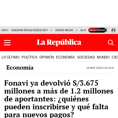
HOY
SINUANO RESULTADOS HOY
JORGE MESSI
ALIANZA LIMA VS SPORT BO
LO ÚLTIMO
POLÍTICA
OPINIÓN
ECONOMÍA
SOCIEDAD
MUNDO
CIE
Economía
18 May 2026 | 10:18 h
Fonavi ya devolvió S/3.675
millones a más de 1.2 millones
de aportantes: ¿quiénes
pueden inscribirse y qué falta
para nuevos pagos?