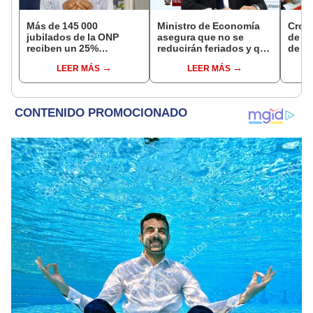
Más de 145 000
Ministro de Economía
Cron
jubilados de la ONP
asegura que no se
de s
reciben un 25%
reducirán feriados y que
de ag
adicional en su pensión
sueldo mínimo se
Banco
LEER MÁS
LEER MÁS
en agosto
aumentará en dos
conoc
etapas
depó