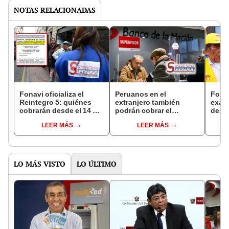
NOTAS RELACIONADAS
Fonavi oficializa el
Peruanos en el
Fonav
Reintegro 5: quiénes
extranjero también
exap
cobrarán desde el 14 de
podrán cobrar el
desde
mayo y cómo consultar
Reintegro 5 en su país
Reint
LEER MÁS
LEER MÁS
si eres beneficiario
de residencia a partir del
14 de mayo, vía Banco
de la Nación: ¿cómo
acceder?
LO MÁS VISTO
LO ÚLTIMO