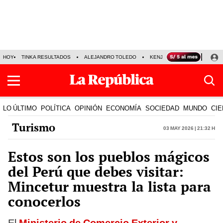
HOY
TINKA RESULTADOS
ALEJANDRO TOLEDO
KENJI FUJIMORI
PRECIO
LO ÚLTIMO
POLÍTICA
OPINIÓN
ECONOMÍA
SOCIEDAD
MUNDO
CIE
Turismo
03 May 2026 | 21:32 h
Estos son los pueblos mágicos
del Perú que debes visitar:
Mincetur muestra la lista para
conocerlos