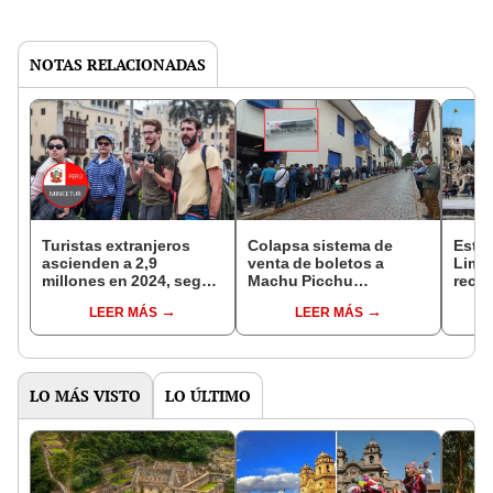
NOTAS RELACIONADAS
Turistas extranjeros
Colapsa sistema de
Estos
ascienden a 2,9
venta de boletos a
Lima 
millones en 2024, según
Machu Picchu
recib
Mincetur: ¿de qué
generando caos en
2025
LEER MÁS
LEER MÁS
países provienen?
Cusco: usuarios
sospechan
manipulación
LO MÁS VISTO
LO ÚLTIMO