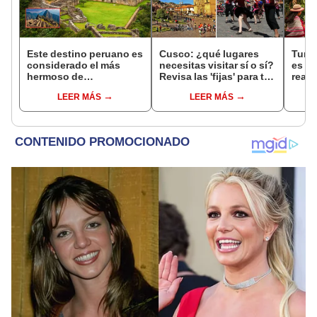
Este destino peruano es
Cusco: ¿qué lugares
Turis
considerado el más
necesitas visitar sí o sí?
es y
hermoso de
Revisa las 'fijas' para tu
reali
Sudamérica, pero pocas
viaje
LEER MÁS
LEER MÁS
personas lo visitan:
supera a Machu Picchu
y lo llaman la 'Cuna de
Oro'