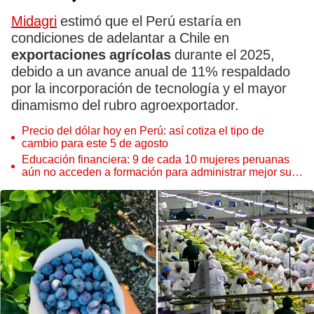
Midagri
estimó que el Perú estaría en
condiciones de adelantar a Chile en
exportaciones agrícolas
durante el 2025,
debido a un avance anual de 11% respaldado
por la incorporación de tecnología y el mayor
dinamismo del rubro agroexportador.
Precio del dólar hoy en Perú: así cotiza el tipo de
cambio para este 5 de agosto
Educación financiera: 9 de cada 10 mujeres peruanas
aún no acceden a formación para administrar mejor su
dinero