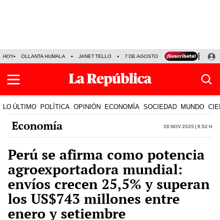
HOY
OLLANTA HUMALA
JANET TELLO
7 DE AGOSTO
TINKA RESULTADOS
LO ÚLTIMO
POLÍTICA
OPINIÓN
ECONOMÍA
SOCIEDAD
MUNDO
CIE
Economía
28 Nov 2025 | 9:52 h
Perú se afirma como potencia
agroexportadora mundial:
envíos crecen 25,5% y superan
los US$743 millones entre
enero y setiembre