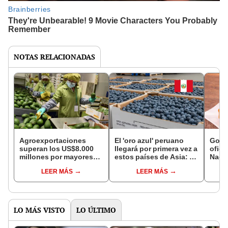
NOTAS RELACIONADAS
Agroexportaciones
El 'oro azul' peruano
Gobi
superan los US$8.000
llegará por primera vez a
oficia
millones por mayores
estos países de Asia: es
Nacio
envíos de paltas, uvas y
el producto estrella de
Pica
LEER MÁS
LEER MÁS
arándanos
las exportaciones
celeb
LO MÁS VISTO
LO ÚLTIMO