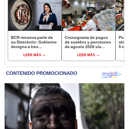
BCR renueva parte de
Cronograma de pagos
Por e
su Directorio: Gobierno
de sueldos y pensiones
utili
designa a tres
de agosto 2026 vía
5 cén
representantes del
Banco de la Nación:
LEER MÁS
LEER MÁS
Ejecutivo
conoce las fechas de
depósito