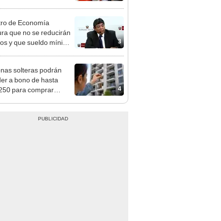
n: conoce las fechas de
ito
tro de Economía
ra que no se reducirán
3
dos y que sueldo mínimo
mentará en dos etapas
nas solteras podrán
er a bono de hasta
4
250 para comprar
nda tras nuevo
mento