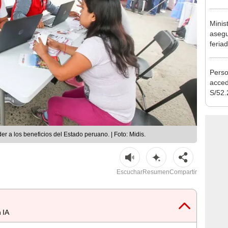
Nació
depós
Minis
asegu
feria
se au
Perso
acced
S/52.
vivie
regla
r a los beneficios del Estado peruano. | Foto: Midis.
Escuchar
Resumen
Compartir
 IA