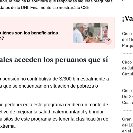
adrón, la página te solicitará que respondas algunas preguntas
datos de tu DNI. Finalmente, se mostrará tu CSE.
¡Va
quiénes son los beneficiarios
Circo 
n?
del 15
Parqu
Migue
les acceden los peruanos que sí
Circo
de Jul
Círcul
 pensión no contributiva de S/300 bimestralmente a
 que se encuentran en situación de pobreza o
Circo
Del 2
Costa
que pertenecen a este programa reciben un monto de
ivo de mejorar la salud materno-infantil y brindar
uisitos de este programa es tener la clasificación de
Gran 
del 10
extrema.
en el