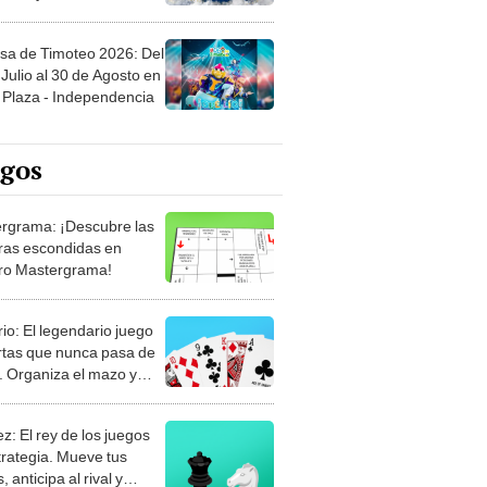
sa de Timoteo 2026: Del
Julio al 30 de Agosto en
Plaza - Independencia
egos
rgrama: ¡Descubre las
ras escondidas en
ro Mastergrama!
rio: El legendario juego
rtas que nunca pasa de
 Organiza el mazo y
stra tu habilidad.
z: El rey de los juegos
trategia. Mueve tus
, anticipa al rival y