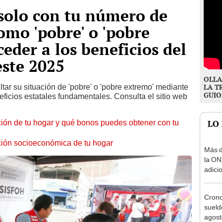
 solo con tu número de
como 'pobre' o 'pobre
eder a los beneficios del
ste 2025
OLLA
ar su situación de 'pobre' o 'pobre extremo' mediante
LA T
GUIO
neficios estatales fundamentales. Consulta el sitio web
ión de tu hogar y qué bonos puedes obtener con tu
LO
ación socioeconómica de tu hogar
Más d
la ON
adici
agost
Cron
sueld
agost