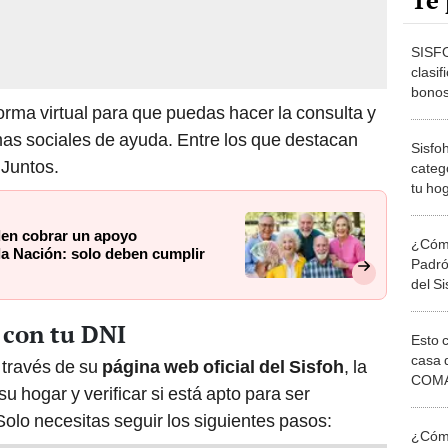
Te 
SISFO
clasif
bonos
orma virtual para que puedas hacer la consulta y
DNI es
amas sociales de ayuda. Entre los que destacan
Sisfoh
Juntos.
categ
tu hog
para 
Pensi
en cobrar un apoyo
¿Cómo
la Nación: solo deben cumplir
Padró
del S
o con tu DNI
Esto 
casa 
 través de su
página web oficial del Sisfoh
, la
COMA
u hogar y verificar si está apto para ser
otros 
Solo necesitas seguir los siguientes pasos:
NOR
¿Cómo