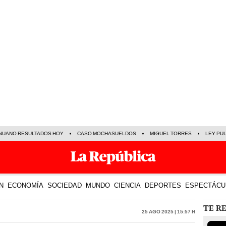
NUANO RESULTADOS HOY
CASO MOCHASUELDOS
MIGUEL TORRES
LEY PU
N
ECONOMÍA
SOCIEDAD
MUNDO
CIENCIA
DEPORTES
ESPECTÁCU
TE R
25 Ago 2025 | 15:57 h