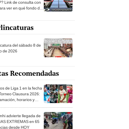
? Link de consulta con
ara ver en qué fondo de
ones estás
lincaturas
ncatura del sábado 8 de
o de 2026
tas Recomendadas
os de Liga 1 en la fecha
 Torneo Clausura 2026:
amación, horarios y
 ver
hi advierte llegada de
IAS EXTREMAS en 65
ncias desde HOY