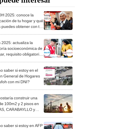
puede interesar
H 2025: conoce la
icación de tu hogar y qué
 puedes obtener con tu
te julio
 2025: actualiza la
oría socioeconómica de
ar, requisito obligatorio
acceder a Beca 18 y
ón 65
 saber si estoy en el
n General de Hogares
isfoh con mi DNI?
costaría construir una
de 100m2 y 2 pisos en
S, CARABAYLLO y
distritos de LIMA
TE
 saber si estoy en AFP