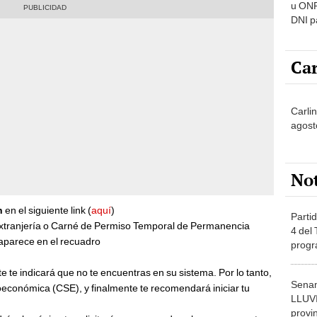
u ONP
DNI p
pensi
Car
Carli
agost
No
h
en el siguiente link (
aquí
)
Partid
xtranjería o Carné de Permiso Temporal de Permanencia
4 del
 aparece en el recuadro
progr
dónde
te te indicará que no te encuentras en su sistema. Por lo tanto,
Senam
oeconómica (CSE), y finalmente te recomendará iniciar tu
LLUV
provi