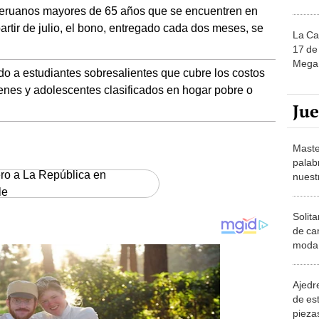
 peruanos mayores de 65 años que se encuentren en
artir de julio, el bono, entregado cada dos meses, se
La Ca
17 de 
Mega 
o a estudiantes sobresalientes que cubre los costos
enes y adolescentes clasificados en hogar pobre o
Ju
Maste
palab
ero a La República en
nuest
le
Solita
de ca
moda.
demue
Ajedre
de es
piezas