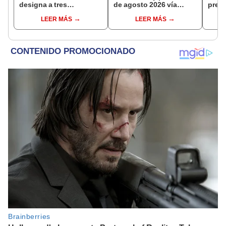
designa a tres
de agosto 2026 vía
presi
representantes del
Banco de la Nación:
Fisca
LEER MÁS
LEER MÁS
Ejecutivo
conoce las fechas de
depósito