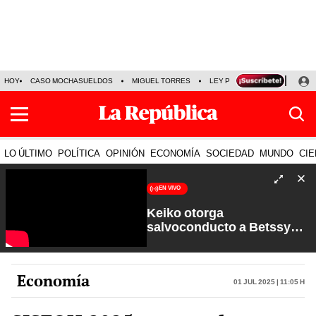
HOY
CASO MOCHASUELDOS
MIGUEL TORRES
LEY PULPÍN
PRECIO DEL
LO ÚLTIMO
POLÍTICA
OPINIÓN
ECONOMÍA
SOCIEDAD
MUNDO
CIE
EN VIVO
Keiko otorga
salvoconducto a Betssy
Chávez y renuevan
Petroperú | Sin Guion con
Rosa María Palacios
Economía
01 Jul 2025 | 11:05 h