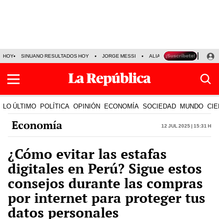
HOY
SINUANO RESULTADOS HOY
JORGE MESSI
ALIANZA LIMA VS SPORT BO
LO ÚLTIMO
POLÍTICA
OPINIÓN
ECONOMÍA
SOCIEDAD
MUNDO
CIE
Economía
12 Jul 2025 | 15:31 h
¿Cómo evitar las estafas
digitales en Perú? Sigue estos
consejos durante las compras
por internet para proteger tus
datos personales