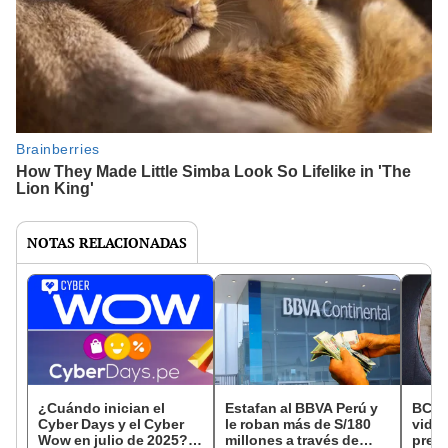
NOTAS RELACIONADAS
¿Cuándo inician el
Estafan al BBVA Perú y
BCRP 
Cyber Days y el Cyber
le roban más de S/180
vide
Wow en julio de 2025?
millones a través de
pres