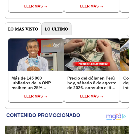
Eventos que ofrecen
créditos ficticios: solo
reco
LEER MÁS
LEER MÁS
descuentos y
han capturado a una
inver
promociones para los
implicada en el delito
prom
consumidores en Perú
finan
imag
reco
LO MÁS VISTO
LO ÚLTIMO
Más de 145 000
Precio del dólar en Perú
Comp
jubilados de la ONP
hoy, sábado 8 de agosto
depa
reciben un 25%
de 2026: consulta el tipo
inter
adicional en su pensión
de cambio en bancos,
híbr
LEER MÁS
LEER MÁS
en agosto
casas de cambio y
la de
plataformas digitales