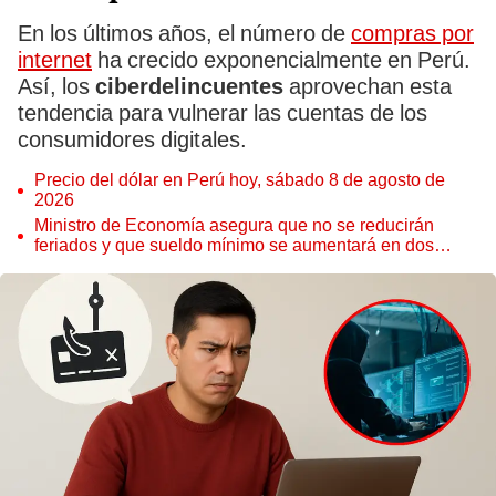
En los últimos años, el número de
compras por
internet
ha crecido exponencialmente en Perú.
Así, los
ciberdelincuentes
aprovechan esta
tendencia para vulnerar las cuentas de los
consumidores digitales.
Precio del dólar en Perú hoy, sábado 8 de agosto de
2026
Ministro de Economía asegura que no se reducirán
feriados y que sueldo mínimo se aumentará en dos
etapas