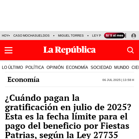
HOY
CASO MOCHASUELDOS
MIGUEL TORRES
LEY PULPÍN
PRECIO DEL
LO ÚLTIMO
POLÍTICA
OPINIÓN
ECONOMÍA
SOCIEDAD
MUNDO
CIE
Economía
06 Jul 2025 | 13:58 h
¿Cuándo pagan la
gratificación en julio de 2025?
Esta es la fecha límite para el
pago del beneficio por Fiestas
Patrias, según la Ley 27735