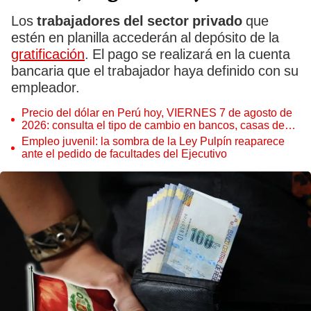
Los
trabajadores del sector privado
que
estén en planilla accederán al depósito de la
gratificación
. El pago se realizará en la cuenta
bancaria que el trabajador haya definido con su
empleador.
Precio del dólar en Perú hoy, VIERNES 7 de agosto de
2026: consulta el tipo de cambio en bancos, casas de
cambio y plataformas digitales
Empleo juvenil: la sombra de la Ley Pulpín reaparece
ante el pedido de facultades del Ejecutivo