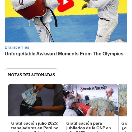
NOTAS RELACIONADAS
Gratificación julio 2025:
Gratificación para
Grati
trabajadores en Perú no
jubilados de la ONP en
¿cuán