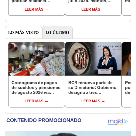
podrían recibir el
julio 2025: montos,
mi pa
beneficio económico
regímenes y fechas de
Fiest
LEER MÁS
LEER MÁS
por estas razones,
pago confirmadas antes
¿cuáles son?
de Fiestas Patrias
LO MÁS VISTO
LO ÚLTIMO
Cronograma de pagos
BCR renueva parte de
Perso
de sueldos y pensiones
su Directorio: Gobierno
podr
de agosto 2026 vía
designa a tres
de ha
Banco de la Nación:
representantes del
compr
LEER MÁS
LEER MÁS
conoce las fechas de
Ejecutivo
nuev
depósito