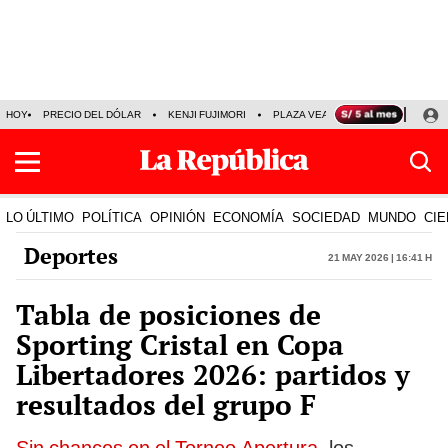
HOY
PRECIO DEL DÓLAR
KENJI FUJIMORI
PLAZA VEA
FERIADOS
KE
LO ÚLTIMO
POLÍTICA
OPINIÓN
ECONOMÍA
SOCIEDAD
MUNDO
CIE
Deportes
21 May 2026 | 16:41 h
Tabla de posiciones de
Sporting Cristal en Copa
Libertadores 2026: partidos y
resultados del grupo F