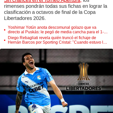
Sin chances en el Torneo Apertura,
los
rimenses pondrán todas sus fichas en lograr la
clasificación a octavos de final de la Copa
Libertadores 2026.
Yoshimar Yotún anota descomunal golazo que va
directo al Puskás: le pegó de media cancha para el 1-0
de Sporting Cristal
Diego Rebagliati revela quién truncó el fichaje de
Hernán Barcos por Sporting Cristal: "Cuando estuvo la
opción, dijo 'no'"