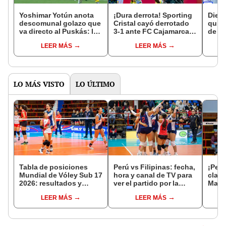
Yoshimar Yotún anota
¡Dura derrota! Sporting
Diego
descomunal golazo que
Cristal cayó derrotado
quién
va directo al Puskás: le
3-1 ante FC Cajamarca y
de H
pegó de media cancha
se complica en el
Sport
LEER MÁS
LEER MÁS
para el 1-0 de Sporting
Torneo Apertura 2026
"Cua
Cristal
opció
LO MÁS VISTO
LO ÚLTIMO
Tabla de posiciones
Perú vs Filipinas: fecha,
¡Perú
Mundial de Vóley Sub 17
hora y canal de TV para
clasi
2026: resultados y
ver el partido por la
Mata
partidos de Perú en fase
fecha 4 del Mundial sub
3-2 a
LEER MÁS
LEER MÁS
de grupos
17 de Vóley 2026
Mundi