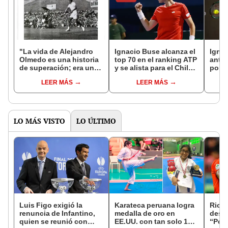
"La vida de Alejandro
Ignacio Buse alcanza el
Ignac
Olmedo es una historia
top 70 en el ranking ATP
ante 
de superación; era un
y se alista para el Chile
por l
muchachito que recogía
Open 2026: ¿cuándo y
Open
LEER MÁS
LEER MÁS
pelotas y llegó a ser
contra quién jugará?
número uno del mundo"
LO MÁS VISTO
LO ÚLTIMO
Luis Figo exigió la
Karateca peruana logra
Rica
renuncia de Infantino,
medalla de oro en
desca
quien se reunió con
EE.UU. con tan solo 14
“Por 