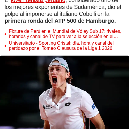
El
joven tenista peruano
, considerado uno de
los mejores exponentes de Sudamérica, dio el
golpe al imponerse al italiano Cobolli en la
primera ronda del ATP 500 de Hamburgo.
Fixture de Perú en el Mundial de Vóley Sub 17: rivales,
horarios y canal de TV para ver a la selección en el
torneo
Universitario - Sporting Cristal: día, hora y canal del
partidazo por el Torneo Clausura de la Liga 1 2026