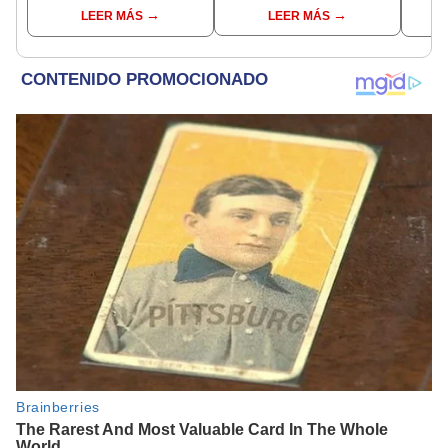
funcionarios de la FIFA
años
inter
LEER MÁS
LEER MÁS
en Marruecos