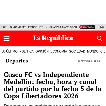
HOY
SINUANO RESULTADOS HOY
ALIANZA LIMA VS SPORT BOYS
JORGE MES
LO ÚLTIMO
POLÍTICA
OPINIÓN
ECONOMÍA
SOCIEDAD
MUNDO
CIE
Deportes
19 May 2026 | 12:51 h
Cusco FC vs Independiente
Medellín: fecha, hora y canal
del partido por la fecha 5 de la
Copa Libertadores 2026