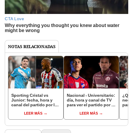
NOTAS RELACIONADAS
Sporting Cristal vs
Nacional - Universitario:
¿Qué
Junior: fecha, hora y
día, hora y canal de TV
neces
canal del partido por la
para ver el partido por la
para 
fecha 5 de la Copa
Copa Libertadores 2026
de fi
LEER MÁS
LEER MÁS
Libertadores 2026
Libe