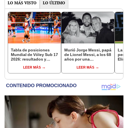
LO MÁS VISTO
LO ÚLTIMO
Tabla de posiciones
Murió Jorge Messi, papá
La Ce
Mundial de Vóley Sub 17
de Lionel Messi, a los 68
peor 
2026: resultados y
años por una
Elimi
partidos de Perú en fase
complicada enfermedad
con 
LEER MÁS
LEER MÁS
de grupos