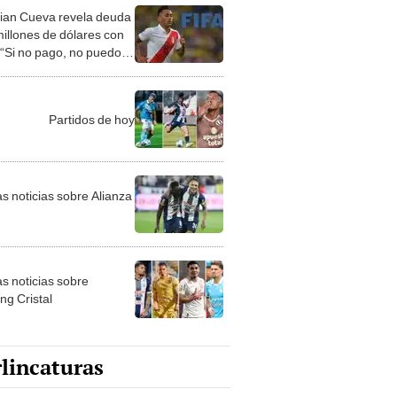
 “Si no pago, no puedo
Partidos de hoy
as noticias sobre Alianza
as noticias sobre
ng Cristal
lincaturas
ncatura del jueves 6 de