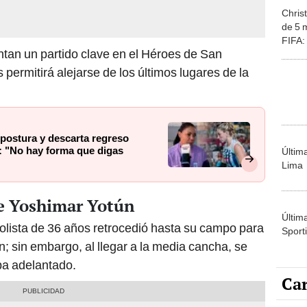
FIFA:
ontan un partido clave en el Héroes de San
jugar”
 permitirá alejarse de los últimos lugares de la
 postura y descarta regreso
: "No hay forma que digas
Últim
Lima
e Yoshimar Yotún
Últim
bolista de 36 años retrocedió hasta su campo para
Sporti
ón; sin embargo, al llegar a la media cancha, se
aba adelantado.
Car
Carli