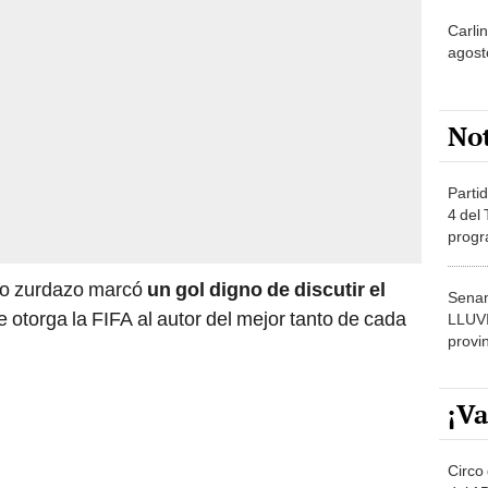
agost
No
Partid
4 del
progr
dónde
ndo zurdazo marcó
un gol digno de discutir el
Senam
 otorga la FIFA al autor del mejor tanto de cada
LLUV
provi
¡Va
Circo 
del 15
Parqu