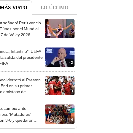
t soñado! Perú venció
 Túnez por el Mundial
1
7 de Vóley 2026
ncia, Infantino": UEFA
la salida del presidente
2
 FIFA
pool derrotó al Preston
 End en su primer
3
do amistoso de
emporada
sucumbió ante
bia: 'Matadoras'
4
on 3-0 y quedaron
nadas de la Copa
ericana de Vóley 2025