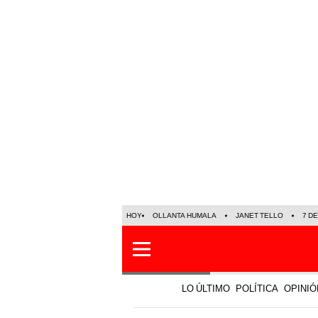
HOY
OLLANTA HUMALA
JANET TELLO
7 D
LO ÚLTIMO
POLÍTICA
OPINIÓ
Deportes