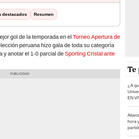
s destacados
Resumen
ejor gol de la temporada en el
Torneo Apertura de
elección peruana hizo gala de toda su categoría
y anotar el 1-0 parcial de
Sporting Cristal ante
Te 
¿A qu
Univer
EN VI
2026
Alianz
hora y
parti
de la 
Chris
de 5 