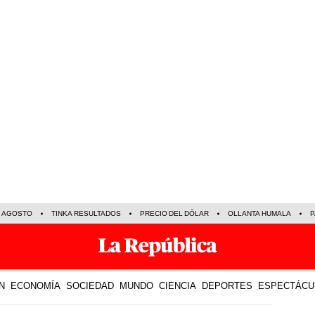
E AGOSTO
TINKA RESULTADOS
PRECIO DEL DÓLAR
OLLANTA HUMALA
P
N
ECONOMÍA
SOCIEDAD
MUNDO
CIENCIA
DEPORTES
ESPECTÁCU
15 May 2026 | 20:25 h
LO