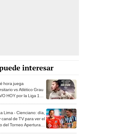
puede interesar
é hora juega
sitario vs Atlético Grau
VO HOY por la Liga 1
?
a Lima - Cienciano: día,
 canal de TV para ver el
do del Torneo Apertura
Liga 1
tian Cueva revela deuda
millones de dólares con