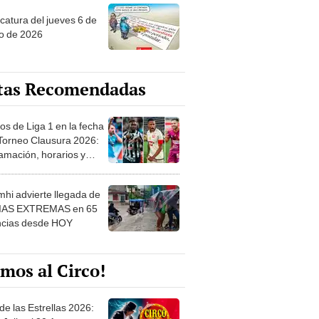
o de 2026
tas Recomendadas
os de Liga 1 en la fecha
 Torneo Clausura 2026:
amación, horarios y
 ver
hi advierte llegada de
IAS EXTREMAS en 65
ncias desde HOY
mos al Circo!
de las Estrellas 2026:
 Julio al 30 Agosto.
e de las Leyendas - San