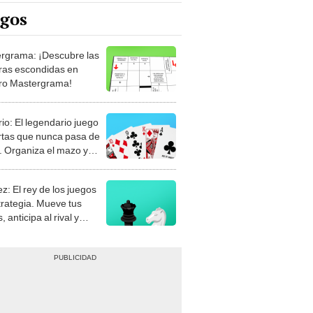
rgrama: ¡Descubre las
ras escondidas en
ro Mastergrama!
rio: El legendario juego
rtas que nunca pasa de
 Organiza el mazo y
stra tu habilidad.
z: El rey de los juegos
trategia. Mueve tus
, anticipa al rival y
gue el jaque mate.