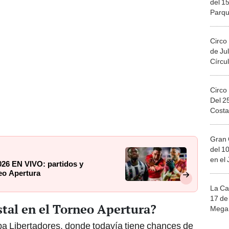
Migue
Circo
de Jul
Círcul
Circo
Del 2
Costa
Gran 
del 10
en el
2026 EN VIVO: partidos y
neo Apertura
La Ca
17 de 
tal en el Torneo Apertura?
Mega 
opa Libertadores, donde todavía tiene chances de
ing Cristal
tuvo un irregular Torneo Apertura
Ju