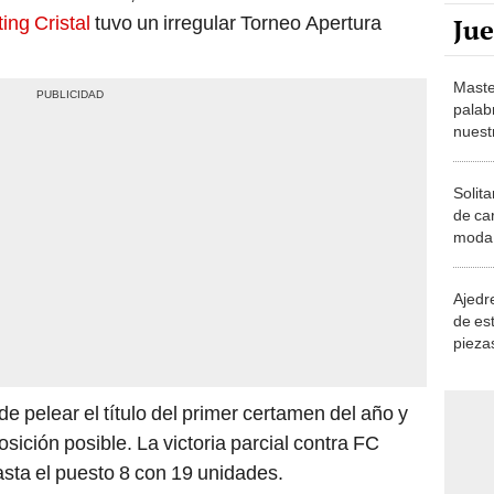
Maste
palab
nuest
Solita
de ca
moda.
demue
Ajedre
de es
piezas
consi
 pelear el título del primer certamen del año y
sición posible. La victoria parcial contra FC
sta el puesto 8 con 19 unidades.
R YOTÚN