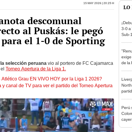
anota descomunal
¡Debu
ecto al Puskás: le pegó
3-0 a
Sub-1
para el 1-0 de Sporting
"Renu
exige 
de la
 la selección peruana
vio al portero de FC Cajamarca
 el
Torneo Apertura de la Liga 1.
s Atlético Grau EN VIVO HOY por la Liga 1 2026?
Liver
North
a y canal de TV para ver el partido del Torneo Apertura
parti
pret
Perú 
Colom
cayer
elimi
Panam