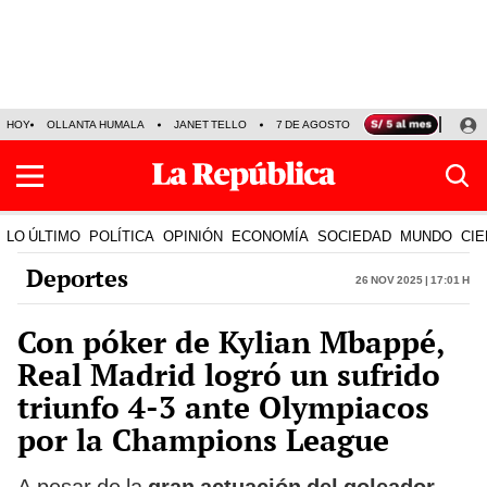
HOY
OLLANTA HUMALA
JANET TELLO
7 DE AGOSTO
TINKA RESULTADOS
LO ÚLTIMO
POLÍTICA
OPINIÓN
ECONOMÍA
SOCIEDAD
MUNDO
CIE
Deportes
26 Nov 2025 | 17:01 h
Con póker de Kylian Mbappé,
Real Madrid logró un sufrido
triunfo 4-3 ante Olympiacos
por la Champions League