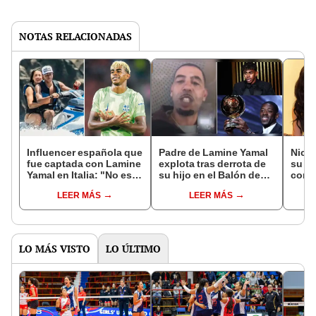
NOTAS RELACIONADAS
Influencer española que
Padre de Lamine Yamal
Nicki
fue captada con Lamine
explota tras derrota de
su n
Yamal en Italia: "No es
su hijo en el Balón de
con 
tan humilde y no está
Oro 2025 ante Dembélé:
tras 
LEER MÁS
LEER MÁS
bien asesorado"
"El mayor daño moral a
de Or
un ser humano"
LO MÁS VISTO
LO ÚLTIMO