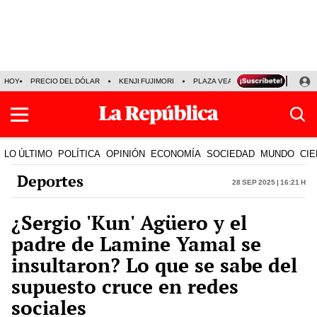
HOY
PRECIO DEL DÓLAR
KENJI FUJIMORI
PLAZA VEA
FERIADOS
KE
LO ÚLTIMO
POLÍTICA
OPINIÓN
ECONOMÍA
SOCIEDAD
MUNDO
CIE
Deportes
28 Sep 2025 | 16:21 h
¿Sergio 'Kun' Agüero y el
padre de Lamine Yamal se
insultaron? Lo que se sabe del
supuesto cruce en redes
sociales