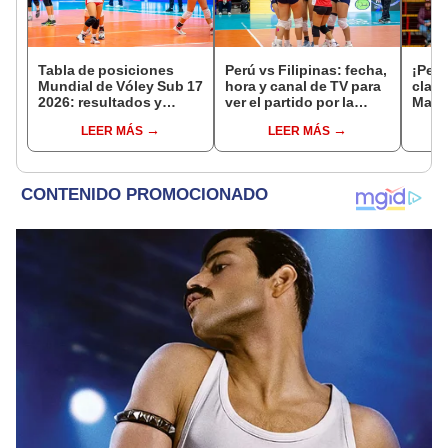
Tabla de posiciones
Perú vs Filipinas: fecha,
¡Perú
Mundial de Vóley Sub 17
hora y canal de TV para
clasi
2026: resultados y
ver el partido por la
Mata
partidos de Perú en fase
fecha 4 del Mundial sub
3-2 a
LEER MÁS
LEER MÁS
de grupos
17 de Vóley 2026
Mundi