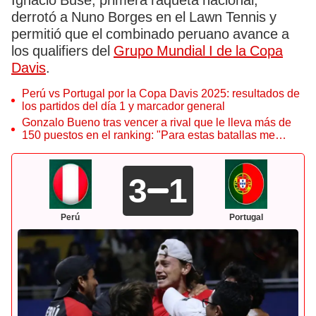
Ignacio Buse, primera raqueta nacional,
derrotó a Nuno Borges en el Lawn Tennis y
permitió que el combinado peruano avance a
los qualifiers del
Grupo Mundial I de la Copa
Davis
.
Perú vs Portugal por la Copa Davis 2025: resultados de
los partidos del día 1 y marcador general
Gonzalo Bueno tras vencer a rival que le lleva más de
150 puestos en el ranking: "Para estas batallas me
preparé"
3
1
Perú
Portugal