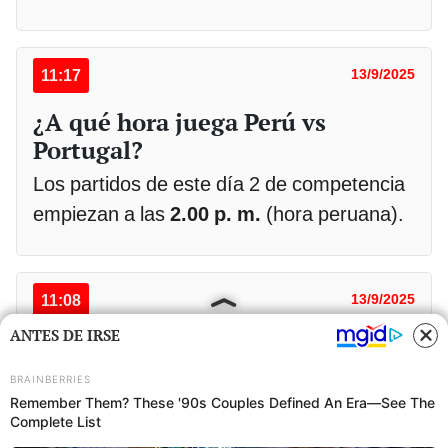
11:17
13/9/2025
¿A qué hora juega Perú vs
Portugal?
Los partidos de este día 2 de competencia
empiezan a las
2.00 p. m.
(hora peruana).
11:08
13/9/2025
ANTES DE IRSE
¿Cómo es el formato de la Copa
Davis 2025?
Es importante destacar que el nuevo
formato de la
Copa Davis 2025
, tanto los