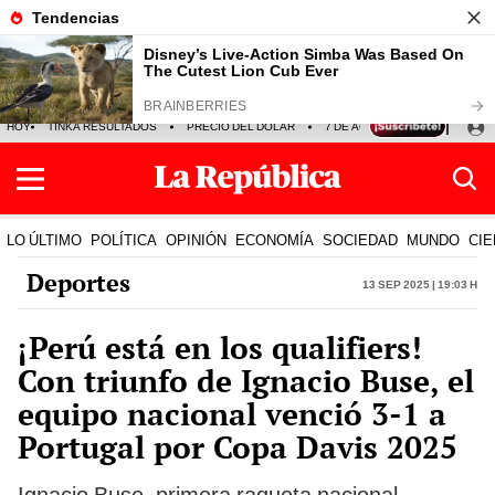
HOY
TINKA RESULTADOS
PRECIO DEL DÓLAR
7 DE AGOSTO
OLLANTA H
LO ÚLTIMO
POLÍTICA
OPINIÓN
ECONOMÍA
SOCIEDAD
MUNDO
CIE
Deportes
13 Sep 2025 | 19:03 h
¡Perú está en los qualifiers!
Con triunfo de Ignacio Buse, el
equipo nacional venció 3-1 a
Portugal por Copa Davis 2025