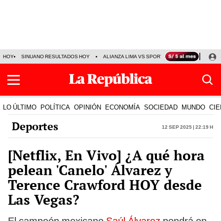
HOY
SINUANO RESULTADOS HOY
ALIANZA LIMA VS SPORT BOYS
JORGE MES
LO ÚLTIMO
POLÍTICA
OPINIÓN
ECONOMÍA
SOCIEDAD
MUNDO
CIE
Deportes
12 Sep 2025 | 22:19 h
[Netflix, En Vivo] ¿A qué hora
pelean 'Canelo' Álvarez y
Terence Crawford HOY desde
Las Vegas?