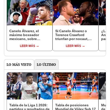
Canelo Álvarez, el
Si Canelo Álvarez o
¿La 
máximo boxeador
Terence Crawford
Anunc
mexicano, sobre
triunfan por nocaut,
para 
deportaciones en
obtendrá un jugoso
luego
LEER MÁS
LEER MÁS
EE.UU. “Deben analizar
bono, asegura Turki
Tere
si vale la pena estar aquí
Alalshikh
o en su país”
LO MÁS VISTO
LO ÚLTIMO
Tabla de la Liga 1 2026:
Tabla de posiciones
Murió
partidos y resultados de
Mundial de Vóley Sub 17
de Li