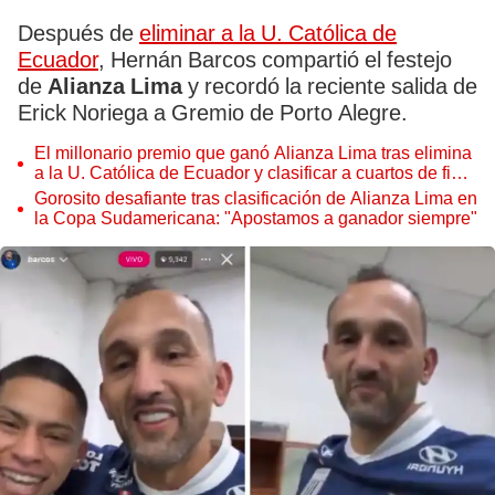
Después de
eliminar a la U. Católica de
Ecuador
, Hernán Barcos compartió el festejo
de
Alianza Lima
y recordó la reciente salida de
Erick Noriega a Gremio de Porto Alegre.
El millonario premio que ganó Alianza Lima tras elimina
a la U. Católica de Ecuador y clasificar a cuartos de final
de Copa Sudamericana
Gorosito desafiante tras clasificación de Alianza Lima en
la Copa Sudamericana: "Apostamos a ganador siempre"