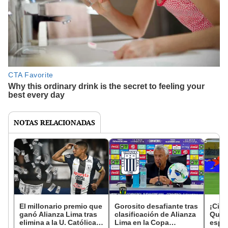
NOTAS RELACIONADAS
El millonario premio que
Gorosito desafiante tras
¡Cier
ganó Alianza Lima tras
clasificación de Alianza
Quev
elimina a la U. Católica
Lima en la Copa
espec