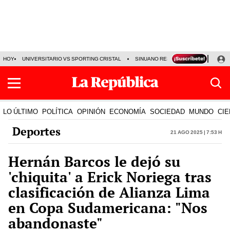
HOY
UNIVERSITARIO VS SPORTING CRISTAL
SINUANO RESULTADOS HOY
CA
LO ÚLTIMO
POLÍTICA
OPINIÓN
ECONOMÍA
SOCIEDAD
MUNDO
CIE
Deportes
21 Ago 2025 | 7:53 h
Hernán Barcos le dejó su
'chiquita' a Erick Noriega tras
clasificación de Alianza Lima
en Copa Sudamericana: "Nos
abandonaste"