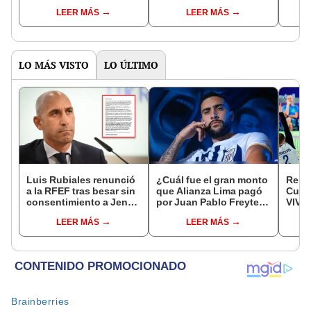
de Ecuador y clasificar a
Sudamericana:
ángul
LEER MÁS
LEER MÁS
cuartos de final de Copa
"Apostamos a ganador
y Ali
Sudamericana
siempre"
en c
Suda
LO MÁS VISTO
LO ÚLTIMO
Luis Rubiales renunció
¿Cuál fue el gran monto
Resul
a la RFEF tras besar sin
que Alianza Lima pagó
Cuba 
consentimiento a Jenni
por Juan Pablo Freytes
VIVO
Hermoso
y cuánto le costaría
juego
LEER MÁS
LEER MÁS
comprarlo?
masc