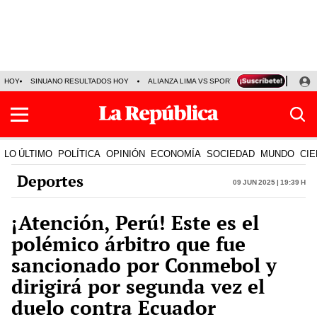
HOY
SINUANO RESULTADOS HOY
ALIANZA LIMA VS SPORT BOYS
JORGE MES
LO ÚLTIMO
POLÍTICA
OPINIÓN
ECONOMÍA
SOCIEDAD
MUNDO
CIE
Deportes
09 Jun 2025 | 19:39 h
¡Atención, Perú! Este es el
polémico árbitro que fue
sancionado por Conmebol y
dirigirá por segunda vez el
duelo contra Ecuador