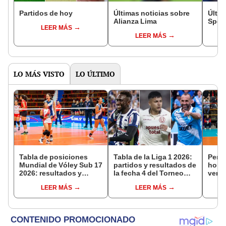
Partidos de hoy
Últimas noticias sobre
Últim
Alianza Lima
Sport
LEER MÁS
LEER MÁS
LO MÁS VISTO
LO ÚLTIMO
Tabla de posiciones
Tabla de la Liga 1 2026:
Perú 
Mundial de Vóley Sub 17
partidos y resultados de
hora 
2026: resultados y
la fecha 4 del Torneo
ver e
partidos de Perú en fase
Clausura y posiciones
fecha
LEER MÁS
LEER MÁS
de grupos
del Acumulado
17 de