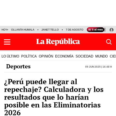
HOY
OLLANTA HUMALA
JANET TELLO
7 DE AGOSTO
TINKA RESULTADOS
LO ÚLTIMO
POLÍTICA
OPINIÓN
ECONOMÍA
SOCIEDAD
MUNDO
CIE
Deportes
09 Jun 2025 | 16:48 h
¿Perú puede llegar al
repechaje? Calculadora y los
resultados que lo harían
posible en las Eliminatorias
2026