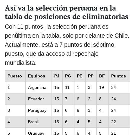
Así va la selección peruana en la
tabla de posiciones de eliminatorias
Con 11 puntos, la selección peruana es
penúltima en la tabla, solo por delante de Chile.
Actualmente, está a 7 puntos del séptimo
puesto, que da acceso al repechaje
mundialista.
Puesto
Equipos
PJ
PG
PE
PP
DF
Puntos
1
Argentina
15
11
1
3
19
34
2
Ecuador
15
7
6
2
8
24
3
Paraguay
15
6
6
3
4
24
4
Brasil
15
6
4
5
4
22
5
Uruguay
15
5
6
4
5
21