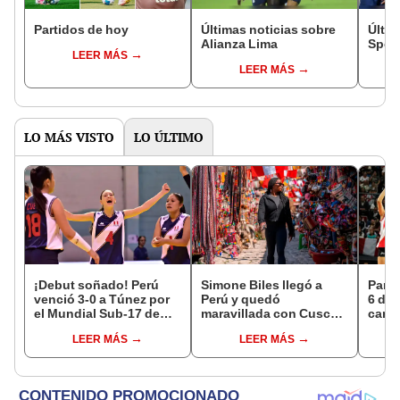
Partidos de hoy
Últimas noticias sobre
Últim
Alianza Lima
Sport
LEER MÁS
LEER MÁS
LO MÁS VISTO
LO ÚLTIMO
¡Debut soñado! Perú
Simone Biles llegó a
Parti
venció 3-0 a Túnez por
Perú y quedó
6 de 
el Mundial Sub-17 de
maravillada con Cusco:
canal
Vóley 2026
"Estoy encantada con
EN V
LEER MÁS
LEER MÁS
lo hermoso que es este
país"