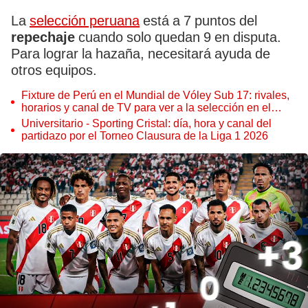
La
selección peruana
está a 7 puntos del
repechaje
cuando solo quedan 9 en disputa.
Para lograr la hazaña, necesitará ayuda de
otros equipos.
Fixture de Perú en el Mundial de Vóley Sub 17: rivales,
horarios y canal de TV para ver a la selección en el
torneo
Universitario - Sporting Cristal: día, hora y canal del
partidazo por el Torneo Clausura de la Liga 1 2026