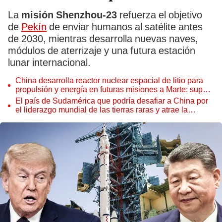
La
misión Shenzhou-23
refuerza el objetivo
de
Pekín
de enviar humanos al satélite antes
de 2030, mientras desarrolla nuevas naves,
módulos de aterrizaje y una futura estación
lunar internacional.
China desarrolla reactor nuclear espacial de litio para
propulsión y energía en futuras misiones a Marte: supera
a la NASA
El país de Sudamérica que podría desafiar a China por
el liderazgo mundial de las tierras raras y atrae la
atención de EE.UU.