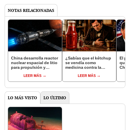
NOTAS RELACIONADAS
China desarrolla reactor
¿Sabías que el kétchup
El pa
nuclear espacial de litio
se vendía como
que p
para propulsión y
medicina contra la
China
energía en futuras
diarrea hace 194 años?
mundi
LEER MÁS
LEER MÁS
misiones a Marte:
Científicos explican el
raras
supera a la NASA
origen del famoso
de E
condimento
LO MÁS VISTO
LO ÚLTIMO