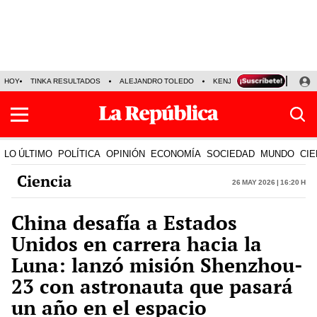
HOY
TINKA RESULTADOS
ALEJANDRO TOLEDO
KENJI FUJIMORI
PRECIO
LO ÚLTIMO
POLÍTICA
OPINIÓN
ECONOMÍA
SOCIEDAD
MUNDO
CIE
Ciencia
26 May 2026 | 16:20 h
China desafía a Estados
Unidos en carrera hacia la
Luna: lanzó misión Shenzhou-
23 con astronauta que pasará
un año en el espacio