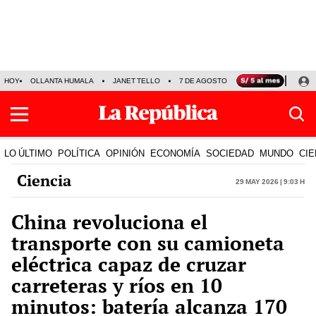
HOY
OLLANTA HUMALA
JANET TELLO
7 DE AGOSTO
TINKA RESULTADOS
LO ÚLTIMO
POLÍTICA
OPINIÓN
ECONOMÍA
SOCIEDAD
MUNDO
CIE
Ciencia
29 May 2026 | 9:03 h
China revoluciona el
transporte con su camioneta
eléctrica capaz de cruzar
carreteras y ríos en 10
minutos: batería alcanza 170