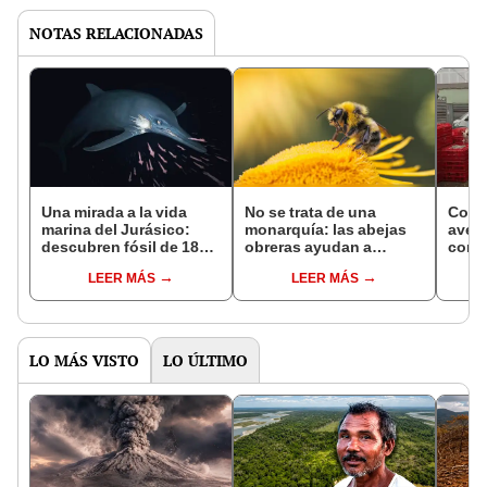
NOTAS RELACIONADAS
Una mirada a la vida
No se trata de una
Come
marina del Jurásico:
monarquía: las abejas
aveni
descubren fósil de 180
obreras ayudan a
como 
millones de años de un
decidir qué larva se
en Sa
LEER MÁS
LEER MÁS
depredador parecido a
convierte en reina
anim
un delfín
enfe
LO MÁS VISTO
LO ÚLTIMO