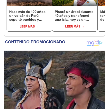
Hace más de 400 años,
Plantó un árbol durante
Más 
un volcán de Perú
40 años y transformó
tone
sepultó pueblos y
una isla: hoy es un
de na
provocó uno de los
bosque casi 6 veces
tran
LEER MÁS
LEER MÁS
veranos más fríos de la
más grande que el
ecos
historia: sigue bajo
Parque de las Leyendas
Rica:
monitoreo
el te
cient