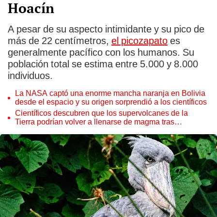
Hoacín
A pesar de su aspecto intimidante y su pico de
más de 22 centímetros,
el picozapato
es
generalmente pacífico con los humanos. Su
población total se estima entre 5.000 y 8.000
individuos.
La NASA captó una enorme mancha naranja en Bolivia
desde el espacio y su origen sorprendió a los científicos
Científicos descubren que los supervolcanes de la
Tierra podrían volver a llenarse de magma tras
permanecer inactivos miles de años