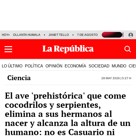
HOY
OLLANTA HUMALA
JANET TELLO
7 DE AGOSTO
TINKA RESULTADOS
LO ÚLTIMO
POLÍTICA
OPINIÓN
ECONOMÍA
SOCIEDAD
MUNDO
CIE
Ciencia
28 May 2026 | 5:27 h
El ave 'prehistórica' que come
cocodrilos y serpientes,
elimina a sus hermanos al
nacer y alcanza la altura de un
humano: no es Casuario ni