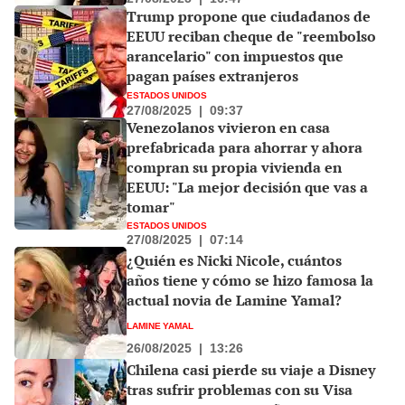
Trump propone que ciudadanos de
EEUU reciban cheque de "reembolso
arancelario" con impuestos que
pagan países extranjeros
ESTADOS UNIDOS
27/08/2025
|
09:37
Venezolanos vivieron en casa
prefabricada para ahorrar y ahora
compran su propia vivienda en
EEUU: "La mejor decisión que vas a
tomar"
ESTADOS UNIDOS
27/08/2025
|
07:14
¿Quién es Nicki Nicole, cuántos
años tiene y cómo se hizo famosa la
actual novia de Lamine Yamal?
LAMINE YAMAL
26/08/2025
|
13:26
Chilena casi pierde su viaje a Disney
tras sufrir problemas con su Visa