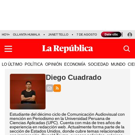
HOY
OLLANTA HUMALA
JANET TELLO
7 DE AGOSTO
TINKA RESULTADOS
LO ÚLTIMO
POLÍTICA
OPINIÓN
ECONOMÍA
SOCIEDAD
MUNDO
CIE
Diego Cuadrado
Estudiante del décimo ciclo de Comunicación Audiovisual con
mención en Periodismo en la Universidad Peruana de
Ciencias Aplicadas (UPC). Cuenta con más de tres años de
experiencia en redacción web. Actualmente forma parte de la
sección de Estados Unidos, donde cubre temas relacionados