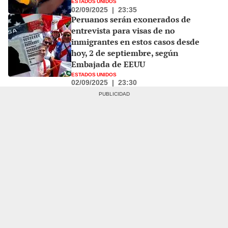
ESTADOS UNIDOS
02/09/2025
|
23:35
Peruanos serán exonerados de
entrevista para visas de no
inmigrantes en estos casos desde
hoy, 2 de septiembre, según
Embajada de EEUU
ESTADOS UNIDOS
02/09/2025
|
23:30