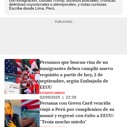
con inmigración, Donald Trump, sucesos policiales, crónicas
delictivas coyunturales o atemporales, y notas curiosas.
Escribe desde Lima, Perú.
Peruanos que buscan visa de no
inmigrantes deben cumplir nuevo
requisito a partir de hoy, 2 de
septiembre, según Embajada de
EEUU
ESTADOS UNIDOS
02/09/2025
|
23:39
Peruana con Green Card vencida
viajó a Perú por cumpleaños de su
mamá y regresó con éxito a EEUU:
"Tenía mucho miedo"