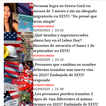
Peruana logra su Green Card en
menos de 3 meses y sin un abogado
migratorio en EEUU: "No pensé que
sería simple"
ESTADOS UNIDOS
02/09/2025
|
23:25
¿Qué tiendas y supermercados
abren hoy en el Labor Day?
Horarios de atención el lunes 1 de
septiembre en EEUU
ESTADOS UNIDOS
01/09/2025
|
23:10
¿Peruanos que cambian su nombre
deberían tramitar una nueva visa
en 2025? Embajada de EEUU
responde
ESTADOS UNIDOS
01/09/2025
|
21:48
¿Los peruanos pueden tramitar 2
tipos de visa diferentes al mismo
tiempo en 2025? Embajada de EEUU