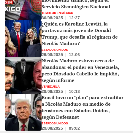
Servicio Sismológico Nacional
TEMBLOR EN MÉXICO
30/08/2025
|
12:27
¿Quién es Karoline Leavitt, la
portavoz más joven de Donald
Trump, que desafía al régimen de
Nicolás Maduro?
ESTADOS UNIDOS
29/08/2025
|
12:06
Nicolás Maduro estuvo cerca de
abandonar el poder en Venezuela,
pero Diosdado Cabello le impidió,
según informe
VENEZUELA
29/08/2025
|
10:13
Brasil tuvo un "plan" para extraditar
a Nicolás Maduro en medio de
tensiones con Estados Unidos,
según Defesanet
ESTADOS UNIDOS
29/08/2025
|
09:02