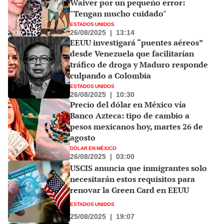
Waiver por un pequeño error:
"Tengan mucho cuidado"
ESTADOS UNIDOS
26/08/2025
|
13:14
EEUU investigará “puentes aéreos”
desde Venezuela que facilitarían
tráfico de droga y Maduro responde
culpando a Colombia
ESTADOS UNIDOS
26/08/2025
|
10:30
Precio del dólar en México vía
Banco Azteca: tipo de cambio a
pesos mexicanos hoy, martes 26 de
agosto
DÓLAR EN MÉXICO
26/08/2025
|
03:00
USCIS anuncia que inmigrantes solo
necesitarán estos requisitos para
renovar la Green Card en EEUU
ESTADOS UNIDOS
25/08/2025
|
19:07