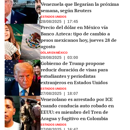
Venezuela que llegarían la próxima
semana, según Reuters
ESTADOS UNIDOS
28/08/2025
|
17:45
Precio del dólar en México vía
Banco Azteca: tipo de cambio a
pesos mexicanos hoy, jueves 28 de
agosto
DÓLAR EN MÉXICO
28/08/2025
|
03:00
Gobierno de Trump propone
reducir duración de visas para
estudiantes y periodistas
extranjeros en Estados Unidos
ESTADOS UNIDOS
27/08/2025
|
18:07
Venezolano es arrestado por ICE
cuando conducía auto robado en
EEUU: es miembro del Tren de
Aragua y fugitivo en Colombia
ESTADOS UNIDOS
27/08/2025
|
16:47