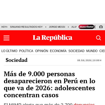
HOY
SINUANO RESULTADOS HOY
JORGE MESSI
ALIANZA LIMA VS SPORT BO
LO ÚLTIMO
POLÍTICA
OPINIÓN
ECONOMÍA
SOCIEDAD
MUNDO
CIE
Sociedad
08 Jul 2026 | 10:08 h
Más de 9.000 personas
desaparecieron en Perú en lo
que va de 2026: adolescentes
concentran casos