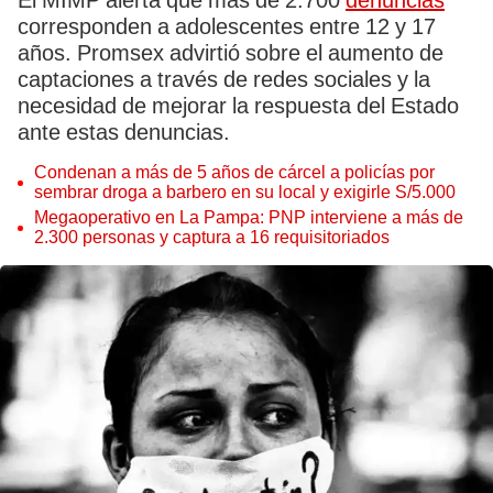
El MIMP alerta que más de 2.700
denuncias
corresponden a adolescentes entre 12 y 17
años. Promsex advirtió sobre el aumento de
captaciones a través de redes sociales y la
necesidad de mejorar la respuesta del Estado
ante estas denuncias.
Condenan a más de 5 años de cárcel a policías por
sembrar droga a barbero en su local y exigirle S/5.000
Megaoperativo en La Pampa: PNP interviene a más de
2.300 personas y captura a 16 requisitoriados