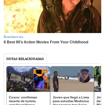
NOTAS RELACIONADAS
Cusco: confirman
Joven que llegó a Lima
Joven
muerte de turista
para estudiar Medicina
desa
estadounidense
desaparece tras bajar de
Miraf