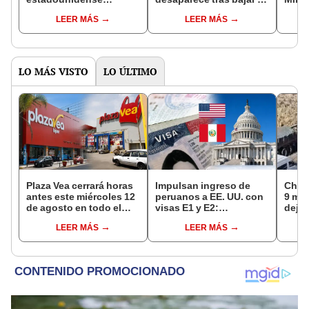
desaparecido rumbo a
un taxi frente a la playa
sin vi
LEER MÁS
LEER MÁS
la Montaña de Siete
La Chira en Chorrillos
corre
Colores
LO MÁS VISTO
LO ÚLTIMO
Plaza Vea cerrará horas
Impulsan ingreso de
Choq
antes este miércoles 12
peruanos a EE. UU. con
9 mue
de agosto en todo el
visas E1 y E2:
deja 
Perú: tiendas atenderán
emprendedores y
mini
LEER MÁS
LEER MÁS
hasta las 7 p.m.
pymes serían los más
Espi
beneficiados