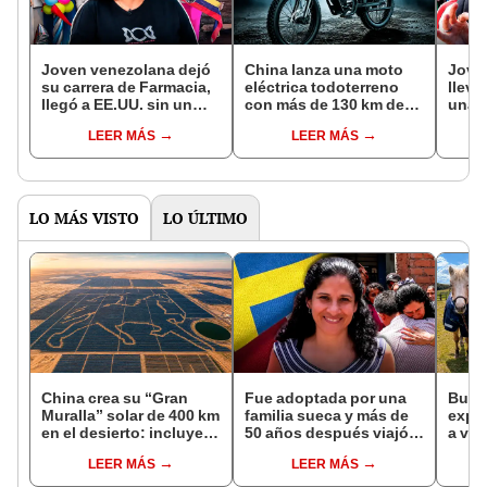
Joven venezolana dejó
China lanza una moto
Joven
su carrera de Farmacia,
eléctrica todoterreno
llevó
llegó a EE.UU. sin un
con más de 130 km de
una f
dólar y hoy es dueña de
autonomía y hasta 2,4
su in
LEER MÁS
LEER MÁS
una exitosa empresa
kW de potencia:
conq
textil: reconocida por la
baterías se recargan en
"¡Cla
Casa Blanca
10 horas
LO MÁS VISTO
LO ÚLTIMO
China crea su “Gran
Fue adoptada por una
Busca
Muralla” solar de 400 km
familia sueca y más de
expe
en el desierto: incluye
50 años después viajó a
a viv
una central con forma
Sudamérica en busca de
una 
LEER MÁS
LEER MÁS
de caballo visible desde
sus raíces: "Encontré
cuida
el espacio
esa parte faltante"
y otr