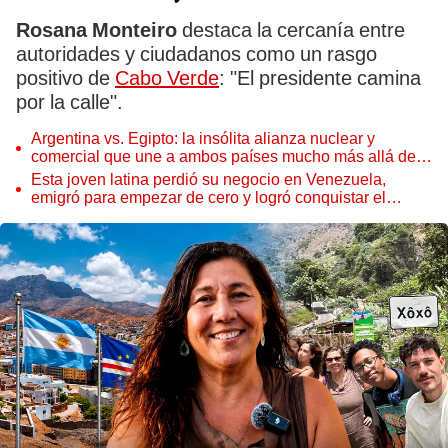
Rosana Monteiro
destaca la cercanía entre
autoridades y ciudadanos como un rasgo
positivo de
Cabo Verde
: "El presidente camina
por la calle".
Argentina vs. Egipto: la insólita alianza nuclear y
comercial que une a ambos países mucho más allá del
Mundial 2026
Esta joven latina perdió su negocio en Venezuela,
emigró para empezar de cero y logró conquistar el
mercado de la belleza en España