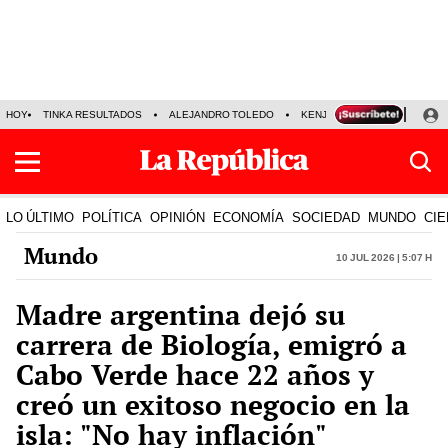
HOY
TINKA RESULTADOS
ALEJANDRO TOLEDO
KENJI FUJIMORI
PRECIO
LO ÚLTIMO
POLÍTICA
OPINIÓN
ECONOMÍA
SOCIEDAD
MUNDO
CIE
Mundo
10 Jul 2026 | 5:07 h
Madre argentina dejó su
carrera de Biología, emigró a
Cabo Verde hace 22 años y
creó un exitoso negocio en la
isla: "No hay inflación"