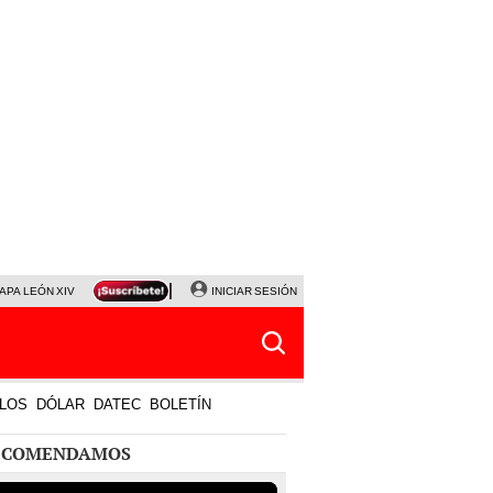
APA LEÓN XIV
NALDY SALDAÑA
INICIAR SESIÓN
LA BELLA LUZ
MAGALY MEDINA
HORÓS
LOS
DÓLAR
DATEC
BOLETÍN
ECOMENDAMOS