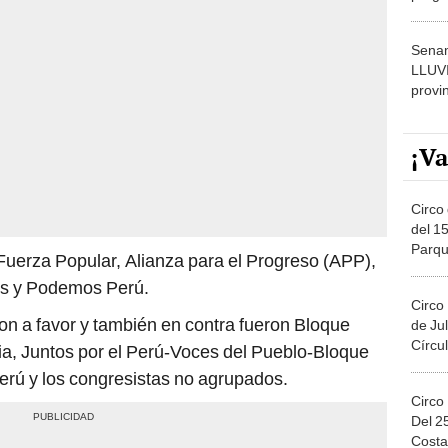
dónde
Senam
LLUV
provi
¡Va
Circo 
del 15
Parqu
 Fuerza Popular, Alianza para el Progreso (APP),
Migue
ís y Podemos Perú.
Circo
on a favor y también en contra fueron Bloque
de Jul
Círcul
, Juntos por el Perú-Voces del Pueblo-Bloque
erú y los congresistas no agrupados.
Circo
Del 2
Costa