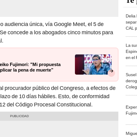
Te 
Delia
separ
o audiencia única, vía Google Meet, el 5 de
CAL po
. Se concede a los abogados cinco minutos para
impul
l.
La su
Espin
en el
eiko Fujimori: "Mi propuesta
aplicar la pena de muerte”
Susel
derog
Coleg
l procurador público del Congreso, a efectos de
Artist
lazo de 10 días hábiles. Esto, de conformidad
o 12 del Código Procesal Constitucional.
Exper
Fujim
Migue