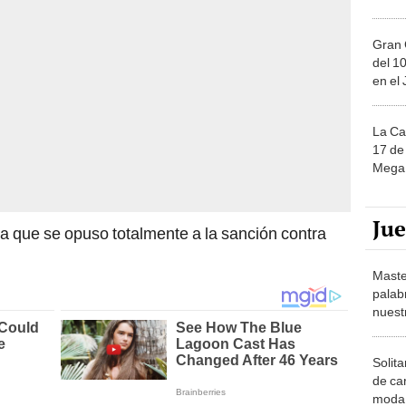
Gran 
del 10
en el
La Ca
17 de 
Mega 
Ju
ca que se opuso totalmente a la sanción contra
Maste
palab
nuest
Solita
de ca
moda.