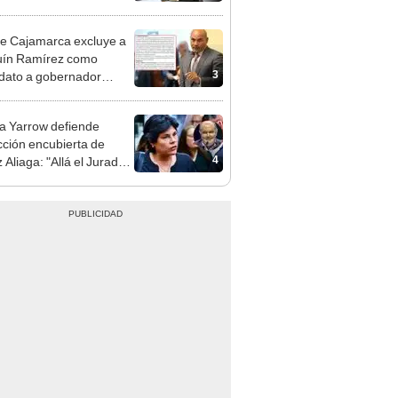
gresista fujimorista
 Cordero Jon Tay
e Cajamarca excluye a
uín Ramírez como
3
dato a gobernador
nal por ocultar sentencia
 Yarrow defiende
cción encubierta de
4
 Aliaga: "Allá el Jurado
e deja sacar la vuelta"