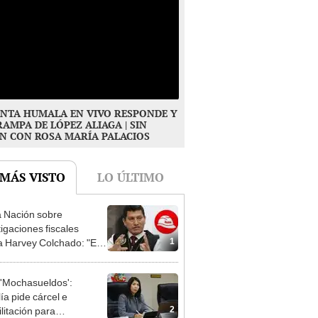
NTA HUMALA EN VIVO RESPONDE Y
RAMPA DE LÓPEZ ALIAGA | SIN
N CON ROSA MARÍA PALACIOS
 MÁS VISTO
LO ÚLTIMO
 Nación sobre
tigaciones fiscales
1
a Harvey Colchado: "El
terio Público no puede
ilizado políticamente"
'Mochasueldos':
ía pide cárcel e
2
litación para