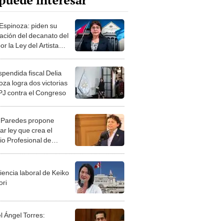
puede interesar
 Espinoza: piden su
ación del decanato del
r la Ley del Artista
sada por el Congreso
spendida fiscal Delia
oza logra dos victorias
 PJ contra el Congreso
 Paredes propone
ar ley que crea el
io Profesional de
as del Perú
iencia laboral de Keiko
ori
l Ángel Torres: