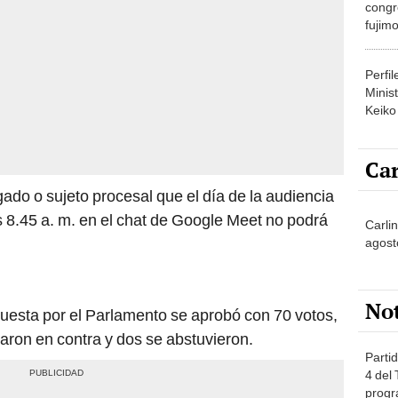
congr
fujimo
prime
Perfi
Minist
Keiko
Car
ado o sujeto procesal que el día de la audiencia
s 8.45 a. m. en el chat de Google Meet no podrá
Carli
agost
No
uesta por el Parlamento se aprobó con 70 votos,
aron en contra y dos se abstuvieron.
Partid
4 del
progr