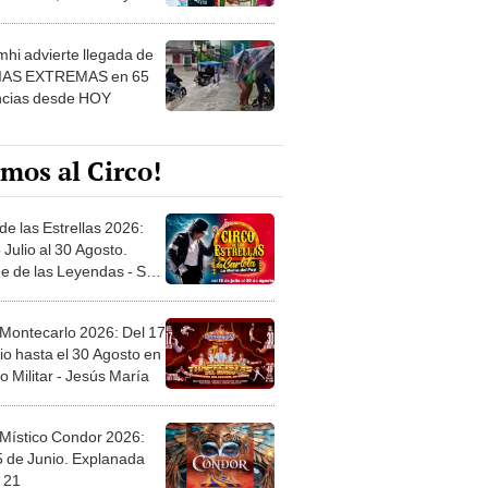
 ver
hi advierte llegada de
IAS EXTREMAS en 65
ncias desde HOY
mos al Circo!
de las Estrellas 2026:
 Julio al 30 Agosto.
e de las Leyendas - San
l
 Montecarlo 2026: Del 17
io hasta el 30 Agosto en
o Militar - Jesús María
 Místico Condor 2026:
5 de Junio. Explanada
 21