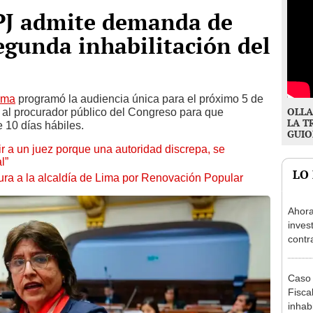
 PJ admite demanda de
gunda inhabilitación del
ima
programó la audiencia única para el próximo 5 de
OLLA
ó al procurador público del Congreso para que
LA T
 10 días hábiles.
GUIO
tuir a un juez porque una autoridad discrepa, se
l”
LO
ura a la alcaldía de Lima por Renovación Popular
Ahora
inves
contr
Minis
ser ut
Caso 
Fiscal
inhabi