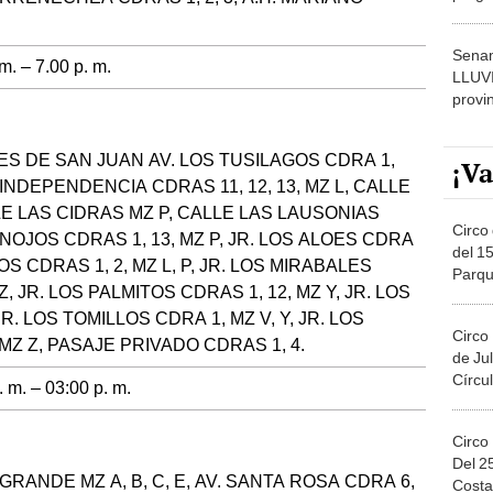
dónde
Senam
m. – 7.00 p. m.
LLUV
provi
ES DE SAN JUAN AV. LOS TUSILAGOS CDRA 1,
¡Va
 INDEPENDENCIA CDRAS 11, 12, 13, MZ L, CALLE
E LAS CIDRAS MZ P, CALLE LAS LAUSONIAS
Circo 
INOJOS CDRAS 1, 13, MZ P, JR. LOS ALOES CDRA
del 15
OS CDRAS 1, 2, MZ L, P, JR. LOS MIRABALES
Parqu
U, Z, JR. LOS PALMITOS CDRAS 1, 12, MZ Y, JR. LOS
Migue
R. LOS TOMILLOS CDRA 1, MZ V, Y, JR. LOS
Circo
MZ Z, PASAJE PRIVADO CDRAS 1, 4.
de Jul
Círcul
 m. – 03:00 p. m.
Circo
Del 2
RANDE MZ A, B, C, E, AV. SANTA ROSA CDRA 6,
Costa