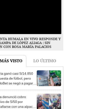
NTA HUMALA EN VIVO RESPONDE Y
RAMPA DE LÓPEZ ALIAGA | SIN
N CON ROSA MARÍA PALACIOS
 MÁS VISTO
LO ÚLTIMO
ia ganó casi S/14.850
uesta de fútbol, pero
1
oBet se negó a pagar:
opi multó a la empresa
ás de S/ 19.000
ta denunció cobro
ivo de S/50 por
2
rafiarse con una alpaca