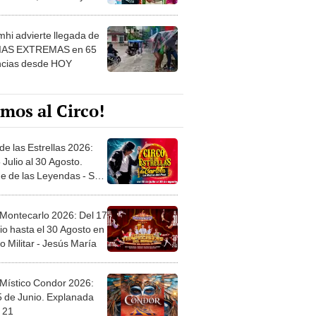
 ver
hi advierte llegada de
IAS EXTREMAS en 65
ncias desde HOY
mos al Circo!
de las Estrellas 2026:
 Julio al 30 Agosto.
e de las Leyendas - San
l
 Montecarlo 2026: Del 17
io hasta el 30 Agosto en
o Militar - Jesús María
 Místico Condor 2026:
5 de Junio. Explanada
 21