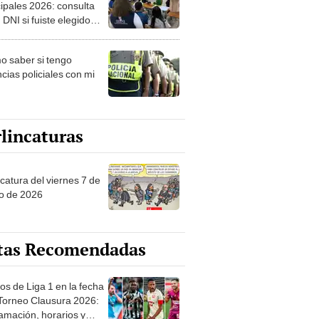
ipales 2026: consulta
 DNI si fuiste elegido
ro de mesa para este 4
ubre en el link oficial de
 saber si tengo
NPE
cias policiales con mi
lincaturas
catura del viernes 7 de
o de 2026
tas Recomendadas
os de Liga 1 en la fecha
 Torneo Clausura 2026:
amación, horarios y