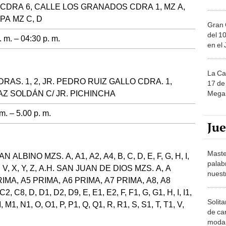
U CDRA 6, CALLE LOS GRANADOS CDRA 1, MZ A,
PA MZ C, D
Gran 
del 10
 m. – 04:30 p. m.
en el
La Ca
RAS. 1, 2, JR. PEDRO RUIZ GALLO CDRA. 1,
17 de 
AZ SOLDÁN C/ JR. PICHINCHA
Mega 
m. – 5.00 p. m.
Ju
Maste
 ALBINO MZS. A, A1, A2, A4, B, C, D, E, F, G, H, I,
palab
T, U, V, X, Y, Z, A.H. SAN JUAN DE DIOS MZS. A, A
nuest
RIMA, A5 PRIMA, A6 PRIMA, A7 PRIMA, A8, A8
2, C8, D, D1, D2, D9, E, E1, E2, F, F1, G, G1, H, I, I1,
Solita
 M, M1, N1, O, O1, P, P1, Q, Q1, R, R1, S, S1, T, T1, V,
de ca
moda.