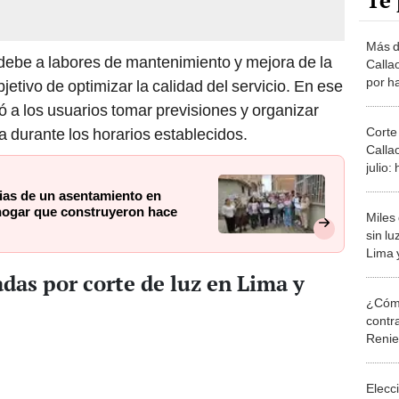
Te 
Más de
debe a labores de mantenimiento y mejora de la
Calla
por ha
bjetivo de optimizar la calidad del servicio. En ese
de jul
 a los usuarios tomar previsiones y organizar
zonas
Corte
a durante los horarios establecidos.
Callao
julio:
afect
lias de un asentamiento en
de ha
 hogar que construyeron hace
Miles
sin lu
Lima y
horari
adas por corte de luz en Lima y
servic
¿Cómo
contra
Reni
Elecc