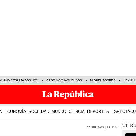
NUANO RESULTADOS HOY
CASO MOCHASUELDOS
MIGUEL TORRES
LEY PU
N
ECONOMÍA
SOCIEDAD
MUNDO
CIENCIA
DEPORTES
ESPECTÁCU
TE R
08 Jul 2026 | 12:11 h