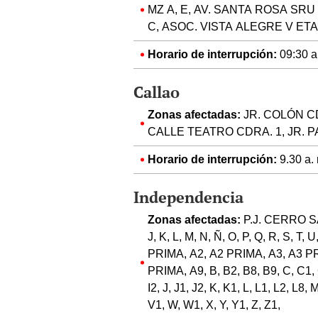
MZ A, E, AV. SANTA ROSA SR
C, ASOC. VISTA ALEGRE V ETA
Horario de interrupción:
09:30 a.
Callao
Zonas afectadas:
JR. COLÓN CD
CALLE TEATRO CDRA. 1, JR. P
Horario de interrupción:
9.30 a. 
Independencia
Zonas afectadas:
P.J. CERRO SAN
J, K, L, M, N, Ñ, O, P, Q, R, S, 
PRIMA, A2, A2 PRIMA, A3, A3 P
PRIMA, A9, B, B2, B8, B9, C, C1, C
I2, J, J1, J2, K, K1, L, L1, L2, L8,
V1, W, W1, X, Y, Y1, Z, Z1,