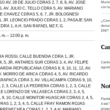
Munic
AV. 28 DE JULIO CDRAS 2, 7, 8, 9, AV. JOSE
con tu
AV. JULIO C. TELLO CDRA 5, AV. MARIANO
miemb
E CHAVEZ CDRAS 5, 6, 7, JR. BOLOGNESI
de oct
1, JR. LEONCIO PRADO CDRAS 1, 2, PASAJE SAN
¿Cómo
la O
denun
RA 1, A.H. SAN RAFAEL MZ F, G.
DNI?
 m. – 12:00 p. m.
Car
A ROSSI, CALLE BUENDIA CDRA 1, JR.
 5, JR. ANTARES SUR CDRAS 3, 4, AV. FELIPE
Carlin
agost
ARDIA REPUBLICANA CDRAS 8, 9, 10, 11, 12, AV.
AV. MORRO DE ARICA CDRAS 4, 5, AV. RICARDO
 TARAPACA CDRA 3, AV. VILLACAMPA CDRAS 9, 10,
No
 2, 3, CALLE LA PEDRERA CDRAS 1, 2, 3, CALLE
 LORENZO DE VILLASECA CDRAS 2, 3, 4, 5,
9, 10, CALLE MONITOR HUASCAR CDRAS 2, 4, 5,
Partid
S 1, 2, 3, 4, 5, CALLE FRAY RAMON ROJAS
4 del
progr
RRENECHEA CDRAS 1, 2, 3, A.H. MARIANO