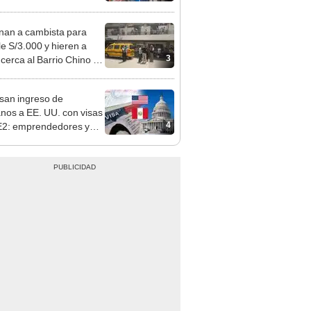
sco: serenazgo
eró el dinero
nan a cambista para
le S/3.000 y hieren a
3
 cerca al Barrio Chino en
 Cercado
san ingreso de
nos a EE. UU. con visas
4
E2: emprendedores y
 serían los más
iciados