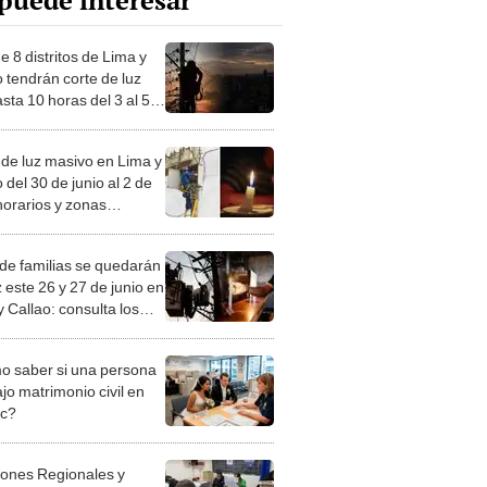
puede interesar
 8 distritos de Lima y
o tendrán corte de luz
sta 10 horas del 3 al 5
io: consulta horario y
 afectadas
 de luz masivo en Lima y
 del 30 de junio al 2 de
 horarios y zonas
adas por interrupciones
sta 10 horas
 de familias se quedarán
z este 26 y 27 de junio en
 Callao: consulta los
os de interrupción del
io
 saber si una persona
jo matrimonio civil en
ec?
iones Regionales y