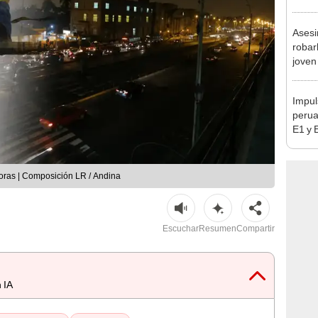
en Cu
recup
Asesi
robar
joven
Lima
Impul
perua
E1 y 
pymes
benef
horas | Composición LR / Andina
Escuchar
Resumen
Compartir
 IA