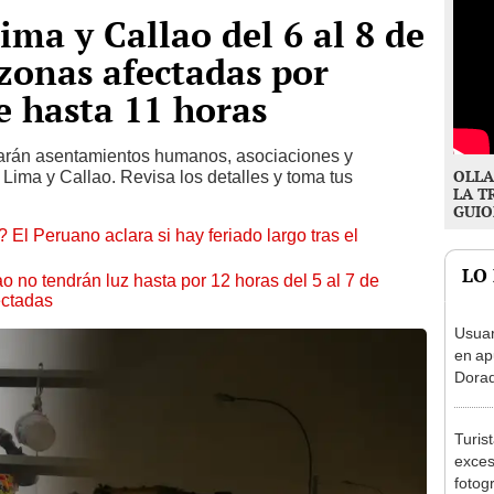
ima y Callao del 6 al 8 de
 zonas afectadas por
e hasta 11 horas
arán asentamientos humanos, asociaciones y
OLLA
 Lima y Callao. Revisa los detalles y toma tus
LA T
GUIO
 El Peruano aclara si hay feriado largo tras el
LO
ao no tendrán luz hasta por 12 horas del 5 al 7 de
ectadas
Usuar
en ap
Dorad
Indec
con m
Turis
exces
fotog