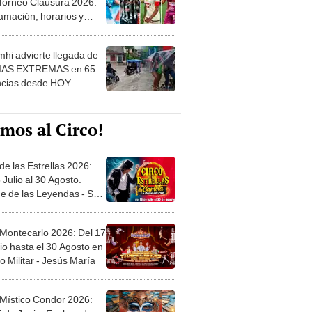
 ver
hi advierte llegada de
IAS EXTREMAS en 65
ncias desde HOY
mos al Circo!
de las Estrellas 2026:
 Julio al 30 Agosto.
e de las Leyendas - San
l
 Montecarlo 2026: Del 17
io hasta el 30 Agosto en
o Militar - Jesús María
 Místico Condor 2026:
5 de Junio. Explanada
 21