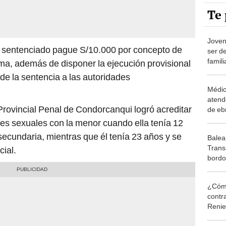
Te 
Joven
el sentenciado pague S/10.000 por concepto de
ser d
famil
ctima, además de disponer la ejecución provisional
abuso 
de la sentencia a las autoridades
Médic
atend
a Provincial Penal de Condorcanqui logró acreditar
de eb
Puno:
es sexuales con la menor cuando ella tenía 12
a poli
secundaria, mientras que él tenía 23 años y se
Balean
Trans
ial.
bordo
empre
activ
¿Cómo
contra
Reni
Elecc