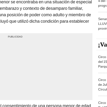
 embarazo y contexto de desamparo familiar,
dónde
 una posición de poder como adulto y miembro de
Senam
cluyó que utilizó dicha condición para establecer
LLUV
provi
¡Va
Circo 
del 15
Parqu
Migue
Circo
de Jul
Círcul
Circo
el consentimiento de una persona menor de edad
Del 2
tipo de casos, debido a que la legislación protege
Costa