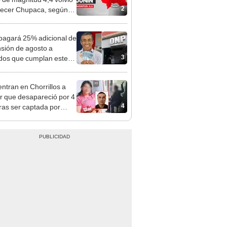
agará 25% adicional de
nsión de agosto a
3
ados que cumplan este
sito: ¿cómo saber si soy
iciario?
ntran en Chorrillos a
 que desapareció por 4
4
tras ser captada por
o que conoció en Roblox:
usca al implicado