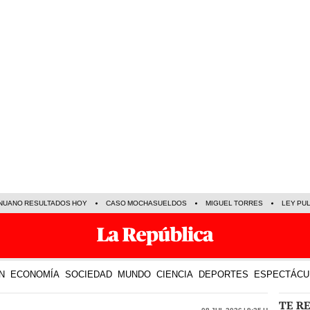
NUANO RESULTADOS HOY
CASO MOCHASUELDOS
MIGUEL TORRES
LEY PU
N
ECONOMÍA
SOCIEDAD
MUNDO
CIENCIA
DEPORTES
ESPECTÁCU
TE R
08 Jul 2026 | 9:35 h