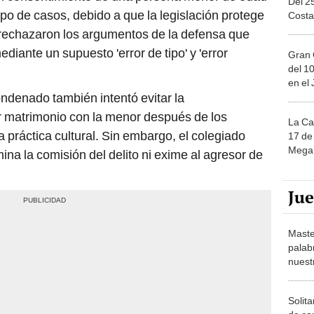
rechazaron los argumentos de la defensa que
ediante un supuesto 'error de tipo' y 'error
Gran 
del 10
en el
condenado también intentó evitar la
r matrimonio con la menor después de los
La Ca
 práctica cultural. Sin embargo, el colegiado
17 de 
Mega 
mina la comisión del delito ni exime al agresor de
Ju
Maste
palab
nuest
Solita
de ca
moda.