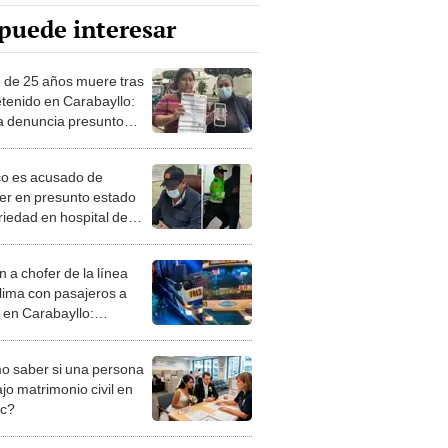
puede interesar
 de 25 años muere tras
etenido en Carabayllo:
ia denuncia presunto
policial
o es acusado de
er en presunto estado
riedad en hospital de
 intentó huir agrediendo
cía
 a chofer de la línea
lima con pasajeros a
 en Carabayllo:
sa suspendió
idades
 saber si una persona
jo matrimonio civil en
ec?
iones Regionales y