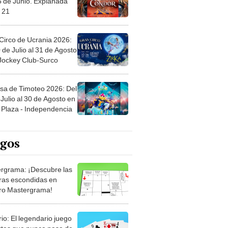
Circo de Ucrania 2026:
 de Julio al 31 de Agosto
 Jockey Club-Surco
sa de Timoteo 2026: Del
Julio al 30 de Agosto en
Plaza - Independencia
egos
rgrama: ¡Descubre las
ras escondidas en
ro Mastergrama!
rio: El legendario juego
rtas que nunca pasa de
 Organiza el mazo y