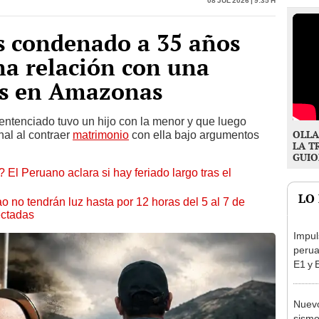
s condenado a 35 años
na relación con una
os en Amazonas
 sentenciado tuvo un hijo con la menor y que luego
OLLA
nal al contraer
matrimonio
con ella bajo argumentos
LA T
GUIO
 El Peruano aclara si hay feriado largo tras el
LO
ao no tendrán luz hasta por 12 horas del 5 al 7 de
ectadas
Impul
perua
E1 y 
pymes
benef
Nuevo
sismo
a rem