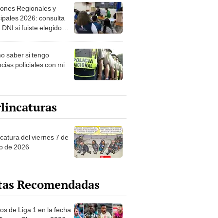
ipales 2026: consulta
 DNI si fuiste elegido
ro de mesa para este 4
ubre en el link oficial de
 saber si tengo
NPE
cias policiales con mi
lincaturas
catura del viernes 7 de
o de 2026
tas Recomendadas
os de Liga 1 en la fecha
 Torneo Clausura 2026:
amación, horarios y