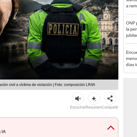
IGP
ONP p
la pe
jubil
requi
benef
Encue
menor
días 
sujet
PNP b
ión civil a víctima de violación | Foto: composición LR/IA
Escuchar
Resumen
Compartir
 IA