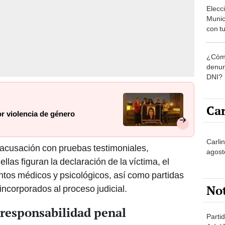
Munic
con tu
miemb
de oct
¿Cómo
la O
denun
DNI?
Car
or violencia de género
Carlin
u acusación con pruebas testimoniales,
agost
llas figuran la declaración de la víctima, el
tos médicos y psicológicos, así como partidas
No
incorporados al proceso judicial.
responsabilidad penal
Partid
4 del
menor se encontraba en una situación de especial
progr