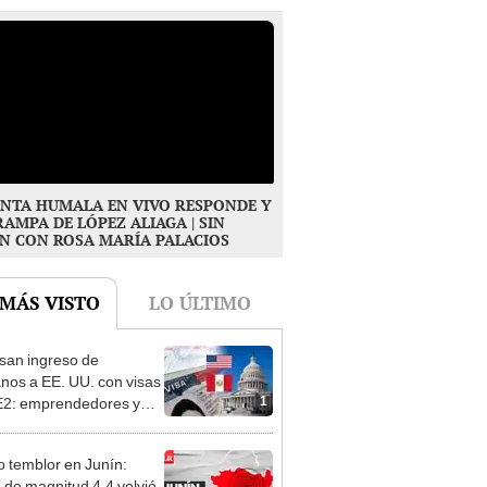
NTA HUMALA EN VIVO RESPONDE Y
RAMPA DE LÓPEZ ALIAGA | SIN
N CON ROSA MARÍA PALACIOS
 MÁS VISTO
LO ÚLTIMO
san ingreso de
nos a EE. UU. con visas
1
E2: emprendedores y
 serían los más
iciados
 temblor en Junín:
 de magnitud 4,4 volvió
2
ecer Chupaca, según