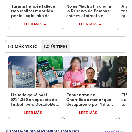
Turista francés fallece
No es Machu Picchu ni
Arqu
tras realizar recorrido
la Reserva de Paracas:
tesor
por la llaqta inka de
este es el atractivo
que r
Machu Picchu
turístico más visitado
Picch
LEER MÁS
LEER MÁS
del Perú, está en Lima y
pieza
recibió casi un millón de
cobr
personas
de 17
LO MÁS VISTO
LO ÚLTIMO
Usuaria ganó casi
Encuentran en
El 'm
S/14.850 en apuesta de
Chorrillos a menor que
subte
fútbol, pero DoradoBet
desapareció por 4 días
tone
se negó a pagar:
tras ser captada por
const
LEER MÁS
LEER MÁS
Indecopi multó a la
sujeto que conoció en
el Ca
empresa con más de S/
Roblox: PNP busca al
últim
19.000
implicado