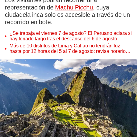
Los visitantes podrán recorrer una
representación de
Machu Picchu
, cuya
ciudadela inca solo es accesible a través de un
recorrido en bote.
¿Se trabaja el viernes 7 de agosto? El Peruano aclara si
hay feriado largo tras el descanso del 6 de agosto
Más de 10 distritos de Lima y Callao no tendrán luz
hasta por 12 horas del 5 al 7 de agosto: revisa horarios y
zonas afectadas