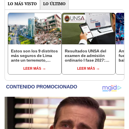
LO MÁS VISTO
LO ÚLTIMO
Estos son los 9 distritos
Resultados UNSA del
Armon
más seguros de Lima
examen de admisión
fue i
ante un terremoto,
ordinario I fase 2027:
bala
según indica el CISMID
link para conocer los
en Ma
LEER MÁS
LEER MÁS
resultados por carreras
páni