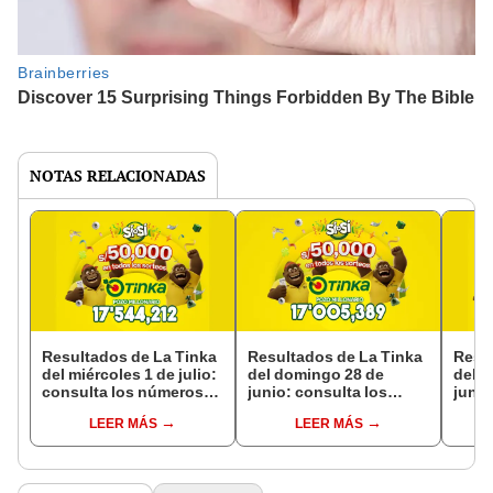
NOTAS RELACIONADAS
Resultados de La Tinka
Resultados de La Tinka
Resu
del miércoles 1 de julio:
del domingo 28 de
del m
consulta los números
junio: consulta los
juni
ganadores, premios del
números ganadores del
gana
LEER MÁS
LEER MÁS
Pozo Millonario,
Pozo Millonario
Pozo 
boliyapa, S/50.000 y más
boliy