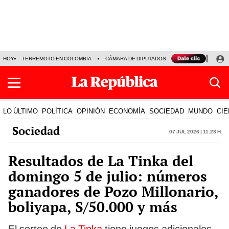
HOY
TERREMOTO EN COLOMBIA
CÁMARA DE DIPUTADOS
PRECIO DEL DÓLA
LO ÚLTIMO
POLÍTICA
OPINIÓN
ECONOMÍA
SOCIEDAD
MUNDO
CIE
Sociedad
07 Jul 2026 | 11:23 h
Resultados de La Tinka del
domingo 5 de julio: números
ganadores de Pozo Millonario,
boliyapa, S/50.000 y más