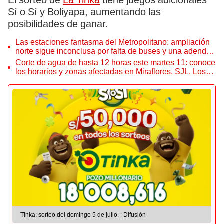
El sorteo de
La Tinka
tiene juegos adicionales
Sí o Sí y Boliyapa, aumentando las
posibilidades de ganar.
Las estaciones fantasma del Metropolitano: ampliación
norte sigue inconclusa por falta de buses y una adenda
estancada
Corte de agua de hasta 12 horas este martes 11: conoce
los horarios y zonas afectadas en Miraflores, SJL, Los
Olivos y más
Tinka: sorteo del domingo 5 de julio. | Difusión