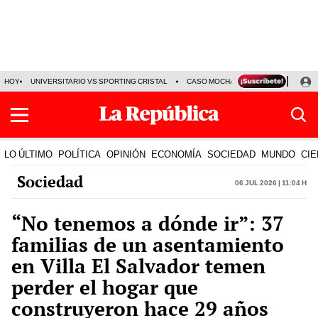
HOY
UNIVERSITARIO VS SPORTING CRISTAL
CASO MOCHASUELDOS
MIGUEL
LO ÚLTIMO
POLÍTICA
OPINIÓN
ECONOMÍA
SOCIEDAD
MUNDO
CIE
Sociedad
06 Jul 2026 | 11:04 h
“No tenemos a dónde ir”: 37
familias de un asentamiento
en Villa El Salvador temen
perder el hogar que
construyeron hace 29 años