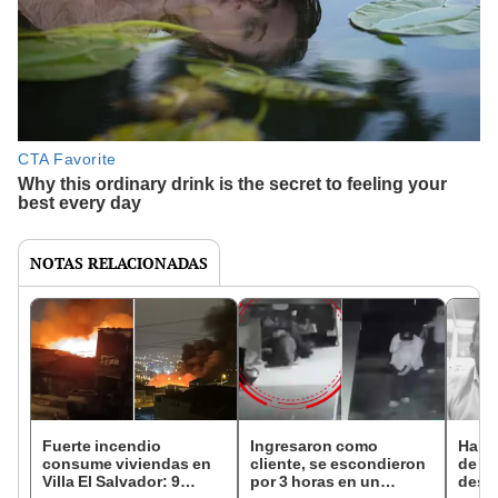
NOTAS RELACIONADAS
Fuerte incendio
Ingresaron como
Halla
consume viviendas en
cliente, se escondieron
de fa
Villa El Salvador: 9
por 3 horas en un
desap