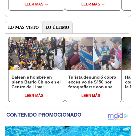
unidades de bomberos
puesto de pescado y
fiest
LEER MÁS
LEER MÁS
atienden la emergencia
robaron S/90.000 en
Villa
mercado de VES
LO MÁS VISTO
LO ÚLTIMO
Balean a hombre en
Turista denunció cobro
Halla
pleno Barrio Chino en el
excesivo de S/ 50 por
cono
Centro de Lima:
fotografiarse con una
la Pa
criminales intentaron
alpaca en Cusco y
tras 
LEER MÁS
LEER MÁS
fugarse
Serenazgo recuperó el
Sulla
dinero