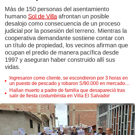
Más de 150 personas del asentamiento
humano
Sol de Villa
afrontan un posible
desalojo como consecuencia de un proceso
judicial por la posesión del terreno. Mientras la
cooperativa demandante sostiene contar con
un título de propiedad, los vecinos afirman que
ocupan el predio de manera pacífica desde
1997 y aseguran haber construido allí sus
vidas.
Ingresaron como cliente, se escondieron por 3 horas en
un puesto de pescado y robaron S/90.000 en mercado
de VES
Hallan muerto a padre de familia que desapareció tras
salir de fiesta costumbrista en Villa El Salvador